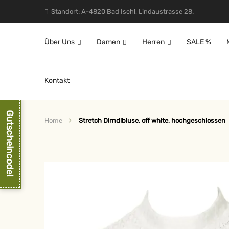
Standort: A-4820 Bad Ischl, Lindaustrasse 28.
Über Uns
Damen
Herren
SALE %
Kontakt
Gutscheincode!
Home
Stretch Dirndlbluse, off white, hochgeschlossen
Zum
Ende
der
Bildergalerie
springen