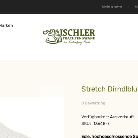
Mein Konto
M
Marken
Stretch Dirndlbl
0 Bewertung
Verfügbarkeit:
Ausverkauft
SKU:
13645-k
Edle, hochgeschlossende Spi