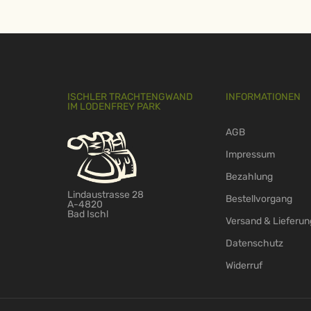
ISCHLER TRACHTENGWAND
INFORMATIONEN
IM LODENFREY PARK
AGB
Impressum
Bezahlung
Lindaustrasse 28
Bestellvorgang
A-4820
Bad Ischl
Versand & Lieferun
Datenschutz
Widerruf