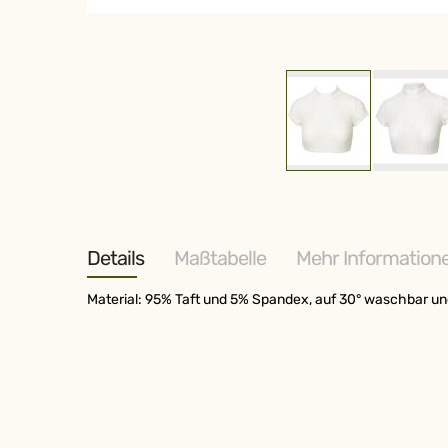
Zum
Anfang
der
Bildergalerie
springen
Details
Maßtabelle
Mehr Information
Material: 95% Taft und 5% Spandex, auf 30° waschbar un