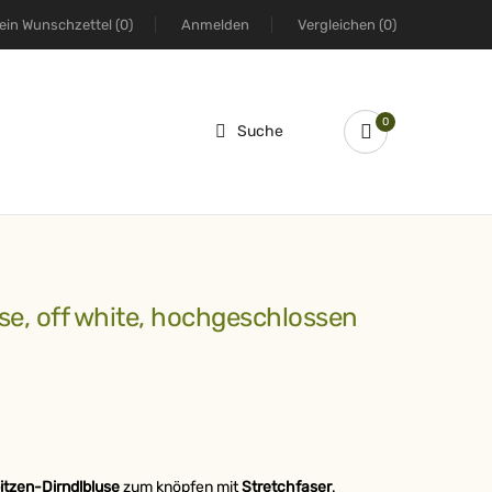
ein Wunschzettel
(0)
Anmelden
Vergleichen
(0)
0
Suche
use, off white, hochgeschlossen
tzen-Dirndlbluse
zum knöpfen mit
Stretchfaser
.