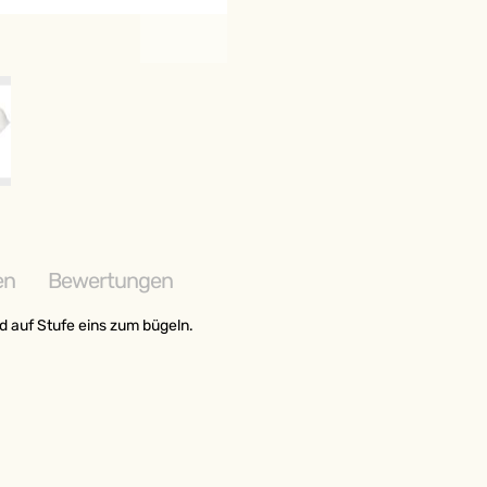
ABONNIEREN SIE U
NEWSLETTER
und erhalten Sie 3% Rab
ABONNIEREN
en
Bewertungen
Weitere Möglichkeiten, in Ve
d auf Stufe eins zum bügeln.
bleiben: