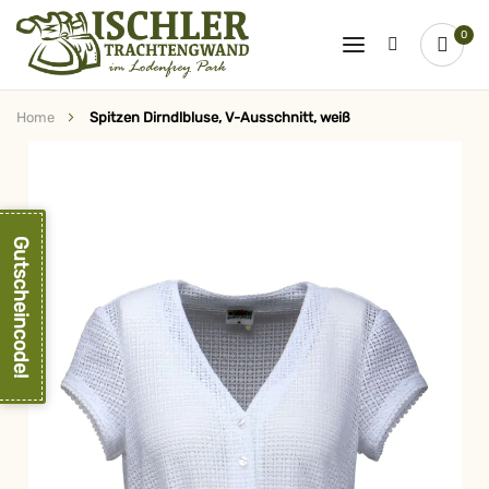
0
Home
Spitzen Dirndlbluse, V-Ausschnitt, weiß
Zum
Ende
der
Bildergalerie
springen
Gutscheincode!