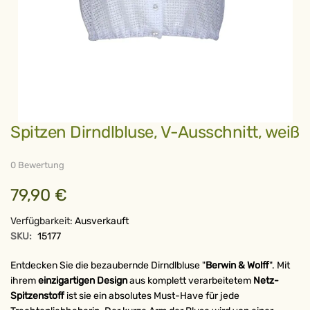
Zum
Spitzen Dirndlbluse, V-Ausschnitt, weiß
Anfang
der
Bildergalerie
springen
0 Bewertung
79,90 €
Verfügbarkeit:
Ausverkauft
SKU:
15177
Entdecken Sie die bezaubernde Dirndlbluse "
Berwin & Wolff
". Mit
ihrem
einzigartigen Design
aus komplett verarbeitetem
Netz-
Spitzenstoff
ist sie ein absolutes Must-Have für jede