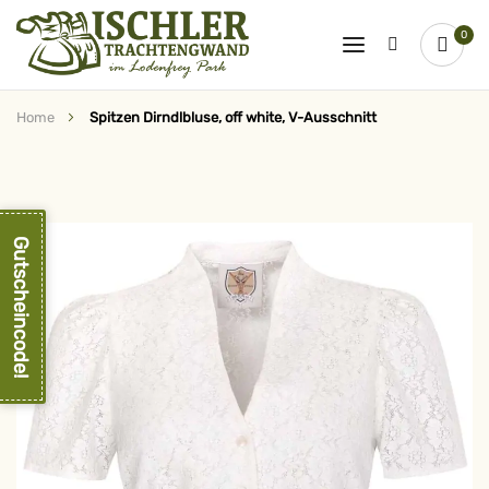
0
Home
Spitzen Dirndlbluse, off white, V-Ausschnitt
Zum
Ende
der
Bildergalerie
springen
Gutscheincode!