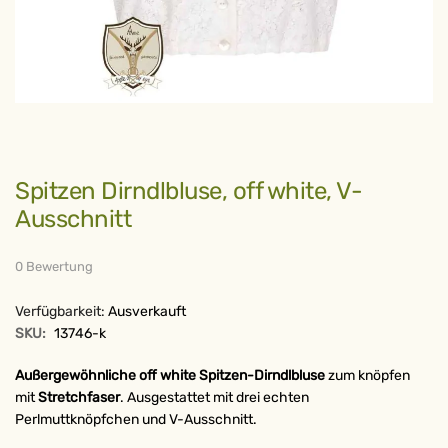
Zum
Spitzen Dirndlbluse, off white, V-
Anfang
der
Ausschnitt
Bildergalerie
springen
0 Bewertung
Verfügbarkeit:
Ausverkauft
SKU:
13746-k
Außergewöhnliche off white Spitzen-Dirndlbluse
zum knöpfen
mit
Stretchfaser
. Ausgestattet mit drei echten
Perlmuttknöpfchen und V-Ausschnitt.