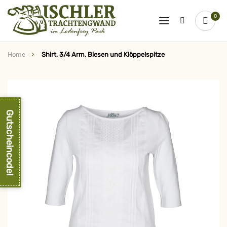
0
Home
Shirt, 3/4 Arm, Biesen und Klöppelspitze
Zum
Ende
der
Bildergalerie
springen
Gutscheincode!