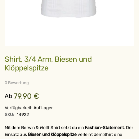
Zum
Shirt, 3/4 Arm, Biesen und
Anfang
der
Klöppelspitze
Bildergalerie
springen
0 Bewertung
79,90 €
Ab
Verfügbarkeit:
Auf Lager
SKU:
14922
Mit dem Berwin & Wolff Shirt setzt du ein
Fashion-Statement
. Der
Einsatz aus
Biesen und Klöppelspitze
verleiht dem Shirt eine