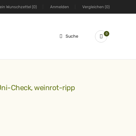
ein Wunschzettel
(0)
Anmelden
Vergleichen
(0)
0
Suche
Uni-Check, weinrot-ripp