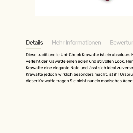
Zum
Anfang
der
Bildergalerie
springen
Details
Mehr Informationen
Bewertu
Diese traditionelle Uni-Check Krawatte ist ein absolutes
verleiht der Krawatte einen edlen und stilvollen Look. H
Krawatte eine elegante Note und lässt sich ideal zu versc
Krawatte jedoch wirklich besonders macht, ist ihr Ursprun
dieser Krawatte tragen Sie nicht nur ein modisches Acces