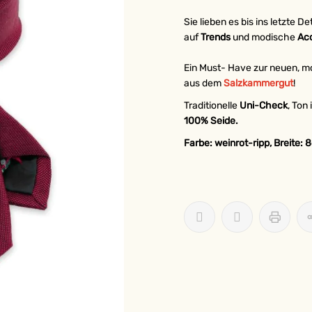
Sie lieben es bis ins letzte D
auf
Trends
und modische
Ac
Ein Must- Have zur neuen, mo
aus dem
Salzkammergut
!
Traditionelle
Uni-Check
, Ton
100% Seide.
Farbe: weinrot-ripp, Breite: 