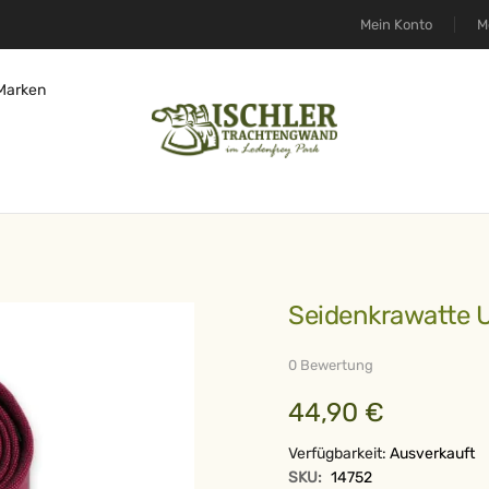
Mein Konto
M
Marken
Seidenkrawatte 
0 Bewertung
44,90 €
Verfügbarkeit:
Ausverkauft
SKU:
14752