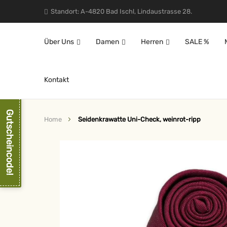
Standort: A-4820 Bad Ischl, Lindaustrasse 28.
Über Uns
Damen
Herren
SALE %
Kontakt
Gutscheincode!
Home
Seidenkrawatte Uni-Check, weinrot-ripp
Zum
Ende
der
Bildergalerie
springen