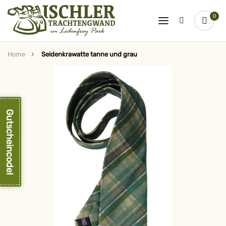
0
Home
Seidenkrawatte tanne und grau
Zum
Ende
der
Bildergalerie
springen
Gutscheincode!