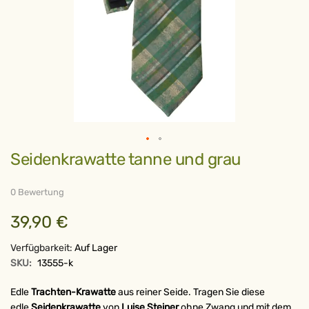
Zum
Seidenkrawatte tanne und grau
Anfang
der
Bildergalerie
springen
0 Bewertung
39,90 €
Verfügbarkeit:
Auf Lager
SKU:
13555-k
Edle
Trachten-Krawatte
aus reiner Seide. Tragen Sie diese
edle
Seidenkrawatte
von
Luise Steiner
ohne Zwang und mit dem