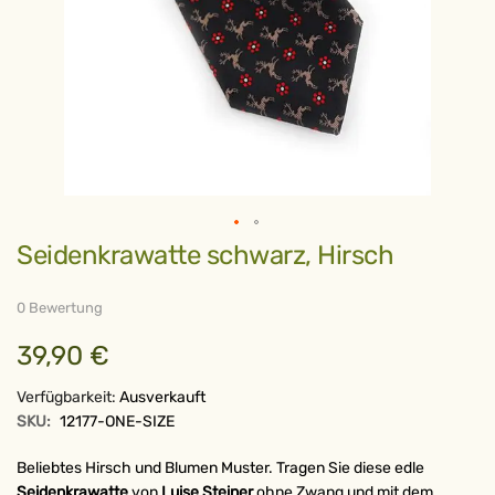
Zum
Seidenkrawatte schwarz, Hirsch
Anfang
der
Bildergalerie
springen
0 Bewertung
39,90 €
Verfügbarkeit:
Ausverkauft
SKU:
12177-ONE-SIZE
Beliebtes Hirsch und Blumen Muster. Tragen Sie diese edle
Seidenkrawatte
von
Luise Steiner
ohne Zwang und mit dem