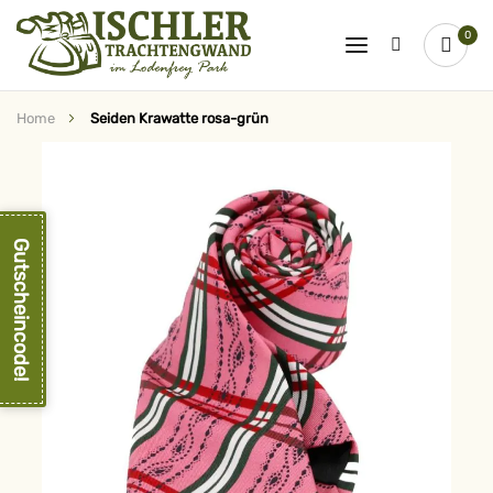
0
Home
Seiden Krawatte rosa-grün
Zum
Ende
der
Bildergalerie
springen
Gutscheincode!