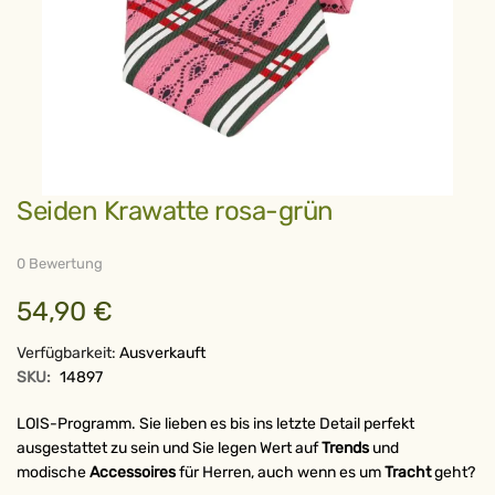
Zum
Seiden Krawatte rosa-grün
Anfang
der
Bildergalerie
springen
0 Bewertung
54,90 €
Verfügbarkeit:
Ausverkauft
SKU:
14897
LOIS-Programm. Sie lieben es bis ins letzte Detail perfekt
ausgestattet zu sein und Sie legen Wert auf
Trends
und
modische
Accessoires
für Herren, auch wenn es um
Tracht
geht?