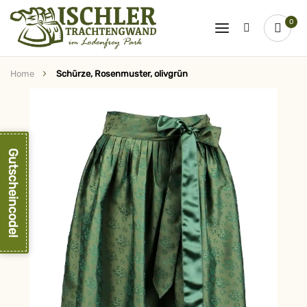
0
Home
Schürze, Rosenmuster, olivgrün
Zum
Ende
der
Bildergalerie
springen
Gutscheincode!