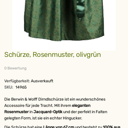
Zum
Schürze, Rosenmuster, olivgrün
Anfang
der
Bildergalerie
springen
0 Bewertung
Verfügbarkeit:
Ausverkauft
SKU:
14965
Die Berwin & Wolff Dirndlschürze ist ein wunderschönes
Accessoire für jede Tracht. Mit ihrem
eleganten
Rosenmuster
in
Jacquard-Optik
und der perfekt in Falten
gelegten Form, ist sie ein echter Hingucker.
Die Schürze hat eine
Länge von 67 cm
und besteht zu
100% aus