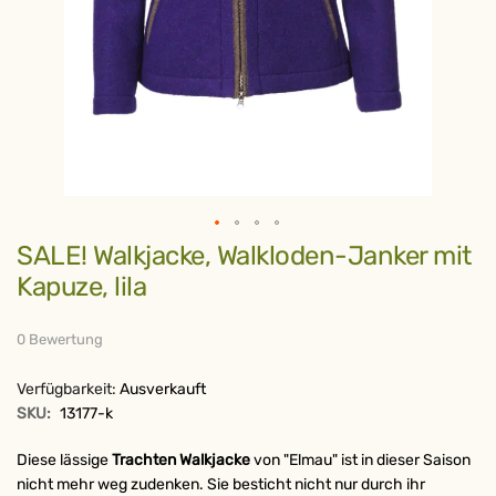
Zum
SALE! Walkjacke, Walkloden-Janker mit
Anfang
der
Kapuze, lila
Bildergalerie
springen
0 Bewertung
Verfügbarkeit:
Ausverkauft
SKU:
13177-k
Diese lässige
Trachten Walkjacke
von "Elmau" ist in dieser Saison
nicht mehr weg zudenken. Sie besticht nicht nur durch ihr