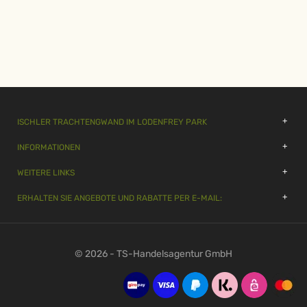
ISCHLER TRACHTENGWAND IM LODENFREY PARK
INFORMATIONEN
WEITERE LINKS
ERHALTEN SIE ANGEBOTE UND RABATTE PER E-MAIL:
© 2026 - TS-Handelsagentur GmbH