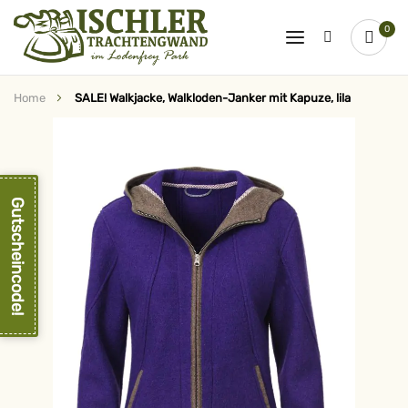
0
Home
SALE! Walkjacke, Walkloden-Janker mit Kapuze, lila
Zum
Ende
der
Bildergalerie
springen
Gutscheincode!