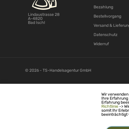
Bezahlung
Lindaustrasse 28
Bestellvorgang
A-4820
Bad Ischl
Versand & Lieferun
Datenschutz
Widerruf
© 2026 - TS-Handelsagentur GmbH
Wir verwenden 
Ihre Erfahrung
Erfahrung beei
Richtlinie
-> Wi
somit Ihr Erleb
beeinträchtigt