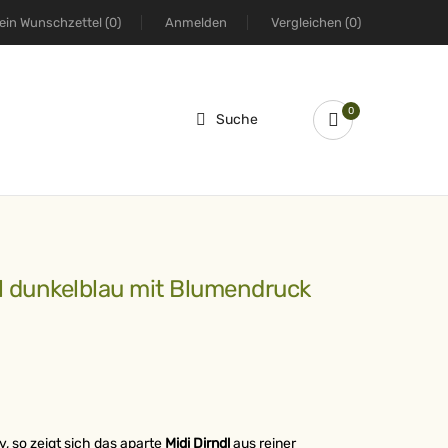
ein Wunschzettel
(0)
Anmelden
Vergleichen
(0)
0
Suche
ndl dunkelblau mit Blumendruck
v, so zeigt sich das aparte
Midi Dirndl
aus reiner