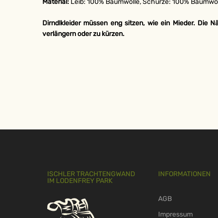
Material:
Leib: 100% Baumwolle, Schürze: 100% Baumwoll
Dirndlkleider müssen eng sitzen, wie ein Mieder. Die 
verlängern oder zu kürzen.
ISCHLER TRACHTENGWAND
INFORMATIONEN
IM LODENFREY PARK
AGB
Impressum