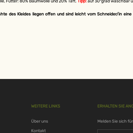
e, Futter: 80% Baumwolle und 20% Taft.
Tipp:
auf 30°grad waschbar un
Nähte des Kleides liegen offen und sind leicht vom Schneider/in eine
WEITERE LINKS
ERHALTEN SIE AN
Über uns
Melden Sie sich fü
Kontakt