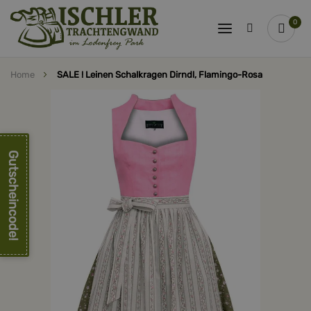
0
Home
SALE ! Leinen Schalkragen Dirndl, Flamingo-Rosa
Zum
Ende
der
Bildergalerie
springen
Gutscheincode!