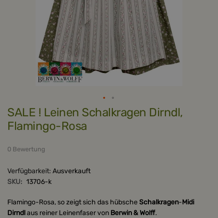
Zum
SALE ! Leinen Schalkragen Dirndl,
Anfang
der
Flamingo-Rosa
Bildergalerie
springen
0 Bewertung
Verfügbarkeit:
Ausverkauft
SKU:
13706-k
Flamingo-Rosa, so zeigt sich das hübsche
Schalkragen
-
Midi
Dirndl
aus reiner Leinenfaser von
Berwin & Wolff
.