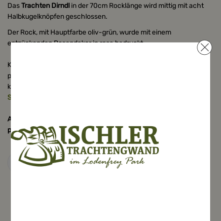
Das
Trachten
Dirndl
in der 70cm Rocklänge wird mittig mit acht
Halbkugelknöpfen geschlossen.
Der Rock, mit Hauptfarbe oliv-grün, wurde mit einem
entzückenden Rosendekor in rosa bedruckt.
Kombinieren Sie gleich die
passende
Dirndlbluse
und
Trachtenschuhe
zu Ihrem Dirndl. Für
kühlere Abende verzichten Sie nicht auf die passende
Dirndl
Strickjacke
oder Poncho.
Alle unsere hochwertigen Dirndl werden ausschließlich in der EU
produziert.