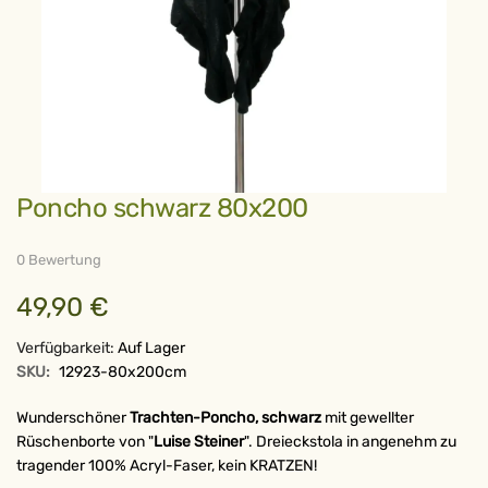
Zum
Poncho schwarz 80x200
Anfang
der
Bildergalerie
springen
0 Bewertung
49,90 €
Verfügbarkeit:
Auf Lager
SKU:
12923-80x200cm
Wunderschöner
Trachten-Poncho, schwarz
mit gewellter
Rüschenborte von "
Luise Steiner
". Dreieckstola in angenehm zu
tragender 100% Acryl-Faser, kein KRATZEN!