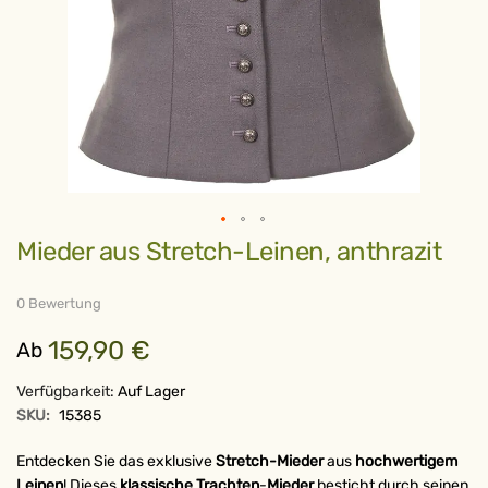
Zum
Mieder aus Stretch-Leinen, anthrazit
Anfang
der
Bildergalerie
springen
0 Bewertung
159,90 €
Ab
Verfügbarkeit:
Auf Lager
SKU:
15385
Entdecken Sie das exklusive
Stretch-Mieder
aus
hochwertigem
Leinen
! Dieses
klassische Trachten
-
Mieder
besticht durch seinen