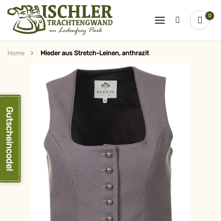
0
Home
Mieder aus Stretch-Leinen, anthrazit
Zum
Ende
der
Bildergalerie
springen
Gutscheincode!