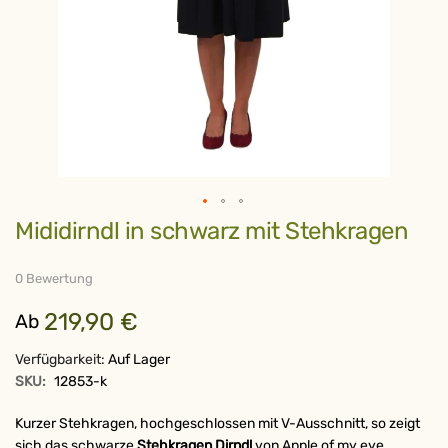
Zum
Mididirndl in schwarz mit Stehkragen
Anfang
der
Bildergalerie
springen
0 Bewertung
219,90 €
Ab
Verfügbarkeit:
Auf Lager
SKU:
12853-k
Kurzer Stehkragen, hochgeschlossen mit V-Ausschnitt, so zeigt
sich das schwarze
Stehkragen Dirndl
von Apple of my eye.