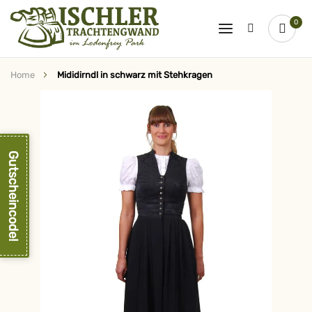
0
Home
Mididirndl in schwarz mit Stehkragen
Zum
Ende
der
Bildergalerie
springen
Gutscheincode!