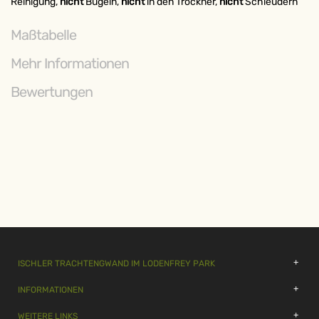
Reinigung,
nicht
Bügeln,
nicht
in den Trockner,
nicht
Schleudern
Maßtabelle
Mehr Informationen
Bewertungen
ISCHLER TRACHTENGWAND IM LODENFREY PARK
INFORMATIONEN
WEITERE LINKS