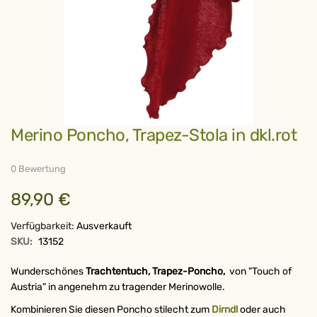
Zum
Merino Poncho, Trapez-Stola in dkl.rot
Anfang
der
Bildergalerie
springen
0 Bewertung
89,90 €
Verfügbarkeit:
Ausverkauft
SKU:
13152
Wunderschönes
Trachtentuch, Trapez-Poncho,
von "Touch of
Austria" in angenehm zu tragender Merinowolle.
Kombinieren Sie diesen Poncho stilecht zum
Dirndl
oder auch