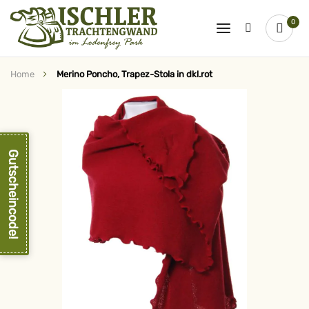
0
Home
Merino Poncho, Trapez-Stola in dkl.rot
Zum
Ende
der
Bildergalerie
springen
Gutscheincode!