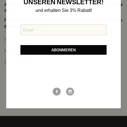
UNSEREN NEWSLETTER!
Abmessungen: Breite 200cm, Länge von Schulter bis Spitze
und erhalten Sie 3% Rabatt!
95cm.
Pflege: Empfohlen, Handwäsche oder Reinigung,
nicht
Bügeln,
nicht
in den Trockner.
Maßtabelle
Mehr Informationen
ABONNIEREN
Bewertungen
Weitere Möglichkeiten, in Verbindung
zu bleiben: