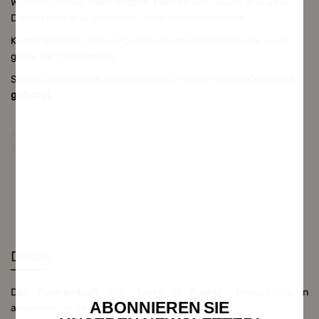
Wunderschönes
Trachtentuch, Poncho
von "Touch of Austria".
Dreieckstola in angenehm zu tragender Merinowolle.
Kombinieren Sie diesen Poncho stilecht zum
Dirndl
oder auch
gerne zur Freizeitmode.
Selbnstverständlich werden unsere Poncho´s alle in
Österreich
gefertigt
.
Details
Das
Trachtentuch
von "
Touch of Austria
". Dreieckstola in
ABONNIEREN SIE
angenehm zu tragender 100% Merinowolle.