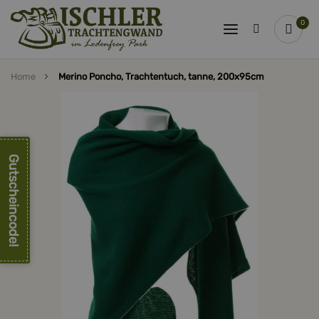
0
Home
Merino Poncho, Trachtentuch, tanne, 200x95cm
Zum
Ende
der
Bildergalerie
springen
Gutscheincode!