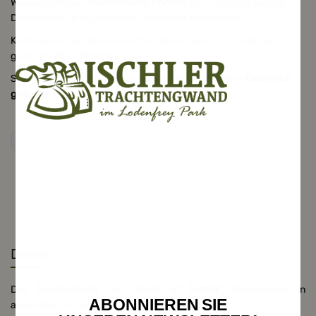
Wunderschönes
Trachtentuch, Poncho
von "Touch of Austria".
Dreieckstola in angenehm zu tragender Merinowolle.
Kombinieren Sie diesen Poncho stilecht zum
Dirndl
oder auch
gerne zur Freizeitmode.
Selbnstverständlich werden unsere Poncho´s alle in
Österreich
gefertigt
.
Details
Das
Trachtentuch
von "
Touch of Austria
". Dreieckstola in
ABONNIEREN SIE
angenehm zu tragender 100% Merinowolle.