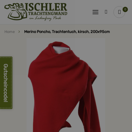
0
Home
Merino Poncho, Trachtentuch, kirsch, 200x95cm
Zum
Ende
der
Bildergalerie
springen
Gutscheincode!