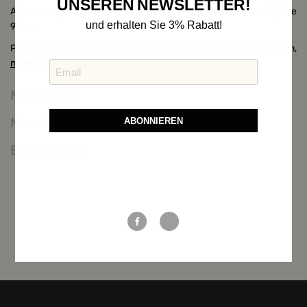
UNSEREN NEWSLETTER!
Abmessungen: Breite 200cm, Länge von Schulter bis Spitze
und erhalten Sie 3% Rabatt!
95cm.
Pflege: Empfohlen, Handwäsche oder Reinigung,
nicht
Bügeln,
nicht
in den Trockner.
Maßtabelle
Mehr Informationen
ABONNIEREN
Bewertungen
Weitere Möglichkeiten, in Verbindung
zu bleiben: