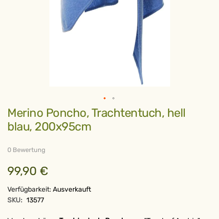
Zum
Merino Poncho, Trachtentuch, hell
Anfang
der
blau, 200x95cm
Bildergalerie
springen
0 Bewertung
99,90 €
Verfügbarkeit:
Ausverkauft
SKU:
13577