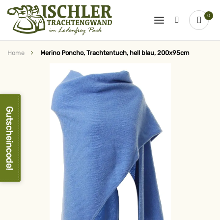
0
Home
Merino Poncho, Trachtentuch, hell blau, 200x95cm
Zum
Ende
der
Bildergalerie
springen
Gutscheincode!