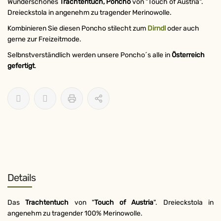
Wunderschönes
Trachtentuch, Poncho
von "Touch of Austria".
Dreieckstola in angenehm zu tragender Merinowolle.
Kombinieren Sie diesen Poncho stilecht zum
Dirndl
oder auch
gerne zur Freizeitmode.
Selbnstverständlich werden unsere Poncho´s alle in
Österreich
gefertigt
.
Details
Das
Trachtentuch
von "
Touch of Austria
". Dreieckstola in
ABONNIEREN SIE
angenehm zu tragender 100% Merinowolle.