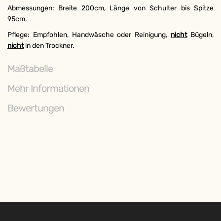
UNSEREN NEWSLETTER!
Abmessungen: Breite 200cm, Länge von Schulter bis Spitze
und erhalten Sie 3% Rabatt!
95cm.
Pflege: Empfohlen, Handwäsche oder Reinigung,
nicht
Bügeln,
nicht
in den Trockner.
Maßtabelle
Mehr Informationen
ABONNIEREN
Bewertungen
Weitere Möglichkeiten, in Verbindung
zu bleiben: