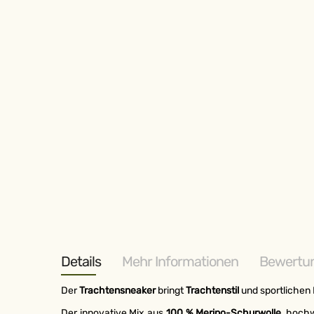
Zum
Anfang
der
Bildergalerie
springen
Details
Mehr Informationen
Bewertu
Der
Trachtensneaker
bringt
Trachtenstil
und sportlichen
Der innovative Mix aus
100 % Merino-Schurwolle
, hoch