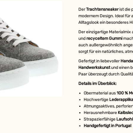
Der
Trachtensneaker
ist die
modernem Design. Ideal für al
Alltagslook ein besonderes H
Der einzigartige Materialmix
und
recyceltem Gummi
mach
auch außergewöhnlich angen
sorgt für ein natürliches, a
Gefertigt in liebevoller
Handar
Handwerkskunst
und einen b
Paar überzeugt durch Qualitä
Details im Überblick:
Obermaterial aus
100 % Me
Hochwertige
Lederapplik
Atmungsaktives, perforie
Herausnehmbare
Kalbsle
Strapazierfähige
Laufsoh
Handgefertigt in Portugal