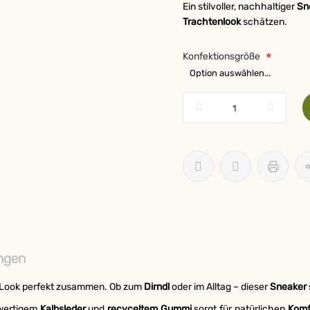
Ein stilvoller, nachhaltiger
Sn
Trachtenlook
schätzen.
Konfektionsgröße
ngen
 Look perfekt zusammen. Ob zum
Dirndl
oder im Alltag – dieser
Sneaker
wertigem
Kalbsleder
und
recyceltem Gummi
sorgt für natürlichen
Komf