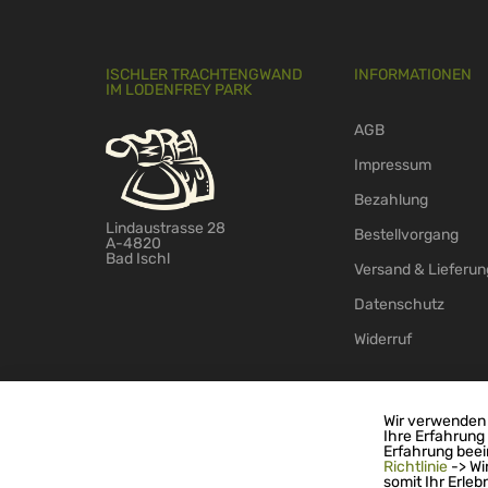
ISCHLER TRACHTENGWAND
INFORMATIONEN
IM LODENFREY PARK
AGB
Impressum
Bezahlung
Lindaustrasse 28
Bestellvorgang
A-4820
Bad Ischl
Versand & Lieferun
Datenschutz
Widerruf
Wir verwenden 
Ihre Erfahrung
© 2026 - TS-Handelsagentur GmbH
Erfahrung beei
Richtlinie
-> Wi
somit Ihr Erleb