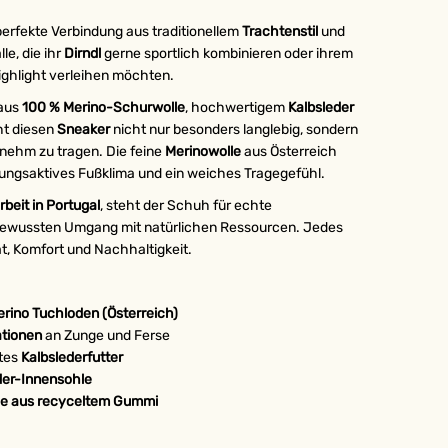
 perfekte Verbindung aus traditionellem
Trachtenstil
und
le, die ihr
Dirndl
gerne sportlich kombinieren oder ihrem
ighlight verleihen möchten.
 aus
100 % Merino-Schurwolle
, hochwertigem
Kalbsleder
t diesen
Sneaker
nicht nur besonders langlebig, sondern
ehm zu tragen. Die feine
Merinowolle
aus Österreich
tmungsaktives Fußklima und ein weiches Tragegefühl.
beit in Portugal
, steht der Schuh für echte
ewussten Umgang mit natürlichen Ressourcen. Jedes
t, Komfort und Nachhaltigkeit.
rino Tuchloden (Österreich)
ationen
an Zunge und Ferse
rtes
Kalbslederfutter
der-Innensohle
le aus recyceltem Gummi