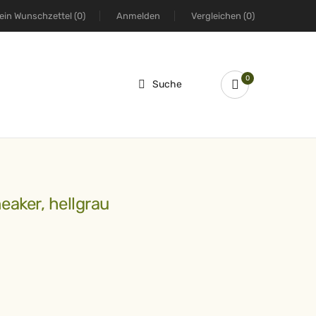
ein Wunschzettel
(0)
Anmelden
Vergleichen
(0)
0
Suche
eaker, hellgrau