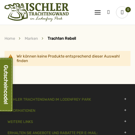
0
Home
Marken
Trachten Rebell
Wir können keine Produkte entsprechend dieser Auswahl
finden
Gutscheincode!
ISCHLER TRACHTENGWAND IM LODENFREY PARK
INFORMATIONEN
WEITERE LINKS
ERHALTEN SIE ANGEBOTE UND RABATTE PER E-MAIL: