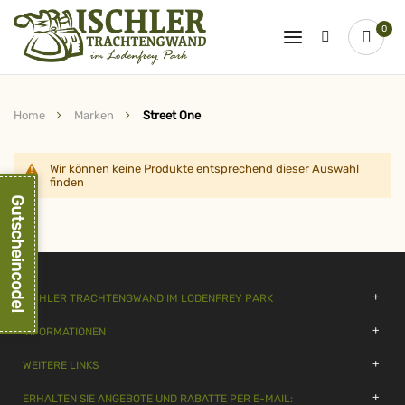
0
Home
Marken
Street One
Wir können keine Produkte entsprechend dieser Auswahl
finden
Gutscheincode!
ISCHLER TRACHTENGWAND IM LODENFREY PARK
INFORMATIONEN
WEITERE LINKS
ERHALTEN SIE ANGEBOTE UND RABATTE PER E-MAIL: