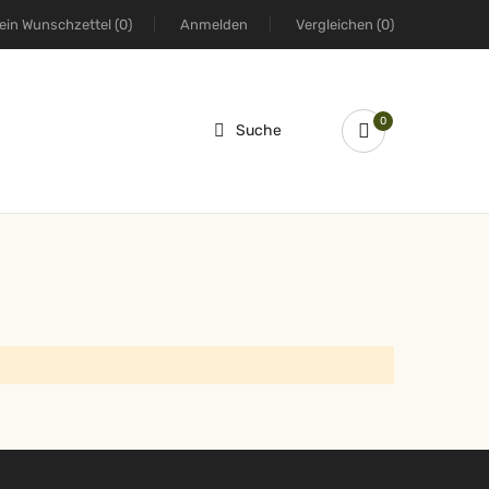
ein Wunschzettel
(0)
Anmelden
Vergleichen
(0)
0
Suche