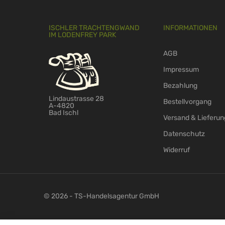
ISCHLER TRACHTENGWAND
INFORMATIONEN
IM LODENFREY PARK
AGB
Impressum
Bezahlung
Lindaustrasse 28
Bestellvorgang
A-4820
Bad Ischl
Versand & Lieferun
Datenschutz
Widerruf
© 2026 - TS-Handelsagentur GmbH