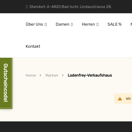
Standort: A-4820 Bad Ischl, Lindaustrasse 28.
Über Uns
Damen
Herren
SALE %
Kontakt
Gutscheincode!
Home
Marken
Lodenfrey-Verkaufshaus
Wir