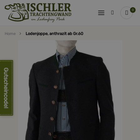
0
Home
Lodenjoppe, anthrazit ab Gr.60
Zum
Ende
der
Bildergalerie
springen
Gutscheincode!