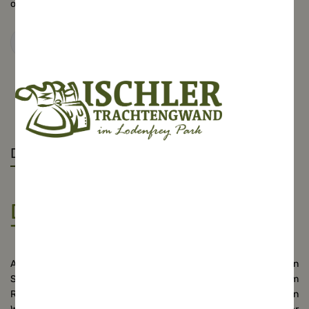
optisch die beste Figur macht.
Details
Der Lodenjanker, Joppe,
Trachten Sakko antharzit
Aufwendig, perfekte Verarbeitung mit Stehkragen, paspelierten
Schlitztaschen in grün, sowie die typische Kellerfalte am
Rückenteil machen den
Lodenjanker
von zu dem traditionellen