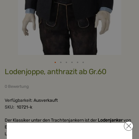
Zum
Lodenjoppe, anthrazit ab Gr.60
Anfang
der
Bildergalerie
springen
0 Bewertung
Verfügbarkeit:
Ausverkauft
SKU:
10721-k
Der Klassiker unter den Trachtenjankern ist der
Lodenjanker
von
Elmau. Der
Trachtenjanker
ist die ideale Kombination zur
Lederhose, da der Janker durch seinen kürzeren Gesamtschnitt,