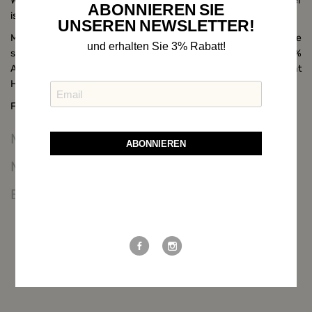
Wegbegleiter überhaupt. Das aufwendig gearbeitete Innenfutter
ABONNIEREN SIE
ist mit drei Innentaschen ausgestattet ist.
UNSEREN NEWSLETTER!
Material: 78% Schurwolle, 20% Polyamid und 2% Lycra für eine
und erhalten Sie 3% Rabatt!
stets optimale Passform. Innenfutter: grün leicht glänzend, 100%
Aceta, Besatz: 75% Schurwolle und 25% Polyamid, Knöpfe echt
Horn.
Farbe: anthrazit/grün
Maßtabelle
ABONNIEREN
Mehr Informationen
Bewertungen
Weitere Möglichkeiten, in Verbindung
zu bleiben: