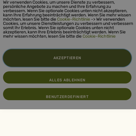
Wir verwenden Cookies, um unsere Dienste zu verbessern,
persönliche Angebote zu machen und Ihre Erfahrung zu
verbessern. Wenn Sie optionale Cookies unten nicht akzeptieren,
kann Ihre Erfahrung beeinträchtigt werden. Wenn Sie mehr wissen
möchten, lesen Sie bitte die
Cookie-Richtlinie
-> Wir verwenden
Cookies, um unsere Dienstleistungen zu verbessern und verbessern
somit Ihr Erlebnis. Wenn Sie optionale Cookies unten nicht
akzeptieren, kann Ihre Erlebnis beeinträchtigt werden. Wenn Sie
mehr wissen möchten, lesen Sie bitte die
Cookie-Richtlinie
AKZEPTIEREN
ALLES ABLEHNEN
BENUTZERDEFINIERT