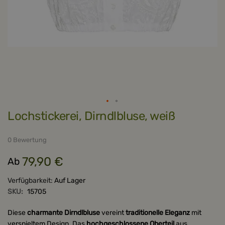
Zum
Lochstickerei, Dirndlbluse, weiß
Anfang
der
Bildergalerie
springen
0 Bewertung
79,90 €
Ab
Verfügbarkeit:
Auf Lager
SKU:
15705
Diese
charmante Dirndlbluse
vereint
traditionelle Eleganz
mit
verspieltem Design. Das
hochgeschlossene Oberteil
aus