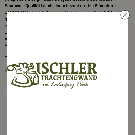
Baumwoll-Qualität
ist mit einem bezaubernden
Blümchen-
Lochmuster
verziert, das einen femininen Touch verleiht. Der tief
geschnittene Schlitz im Ausschnitt sorgt für eine subtile,
verführerische Note. Die
kurzen Tulpenärmel
ergänzen das
Design perfekt und verleihen der Bluse eine verspielte
Ausstrahlung. Diese Bluse ist die ideale Wahl für traditionelle
Anlässe und festliche Feiern.
Oberstoff: 100% Baumwolle
Konfektionsgröße
Zum Warenkorb