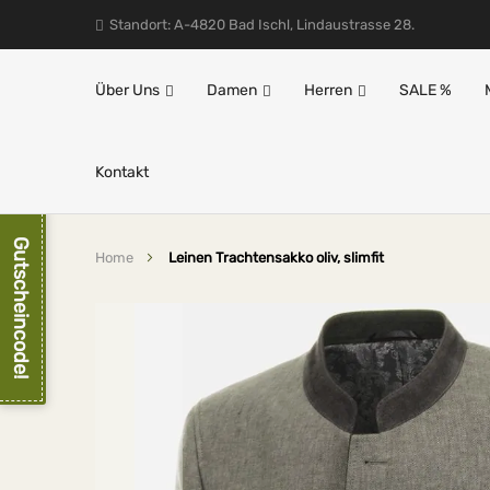
Standort: A-4820 Bad Ischl, Lindaustrasse 28.
Über Uns
Damen
Herren
SALE %
Kontakt
Gutscheincode!
Home
Leinen Trachtensakko oliv, slimfit
Zum
Ende
der
Bildergalerie
springen