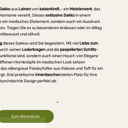
 Sakko
aus
Leinen
von
kaiserkindt.
– ein
Meisterwerk
, das
 Harmonie vereint. Dieses
exklusive Sakko
in einem
nur ein modisches Statement, sondern auch ein Ausdruck
on. Tragen Sie es zu besonderen Anlässen oder im Alltag
stbewusst und stilvoll.
ng
dieses Sakkos wird Sie begeistern. Mit viel
Liebe zum
 durch seinen
Lederkragen
und die
paspelierten Schlitz-
r funktional sind, sondern auch einen Hauch von Eleganz
hliffenen Hornknöpfe im modischen Look setzen
as silbergraue Paisleyfutter aus Viskose und Taft für ein
gt. Drei praktische
Innentaschen
bieten Platz für Ihre
durchdachte Design perfekt ab.
Zum Warenkorb