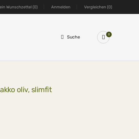
ein Wunschzettel
(0)
Anmelden
Vergleichen
(0)
0
Suche
kko oliv, slimfit