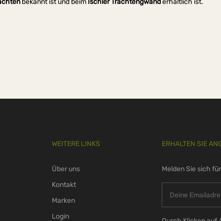
achten
bekannt ist und beim
Ischler Trachtengwand
erhältlich ist.
WEITERE LINKS
ERHALTEN SIE AN
Über uns
Melden Sie sich fü
Kontakt
Marken
Login
Durch Klicken auf 