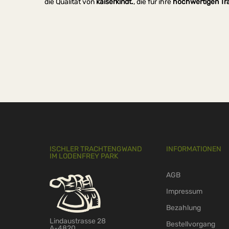
die Qualität von
kaiserkindt.
, die für ihre
hochwertigen Tr
ISCHLER TRACHTENGWAND
INFORMATIONEN
IM LODENFREY PARK
AGB
Impressum
Bezahlung
Lindaustrasse 28
Bestellvorgang
A-4820