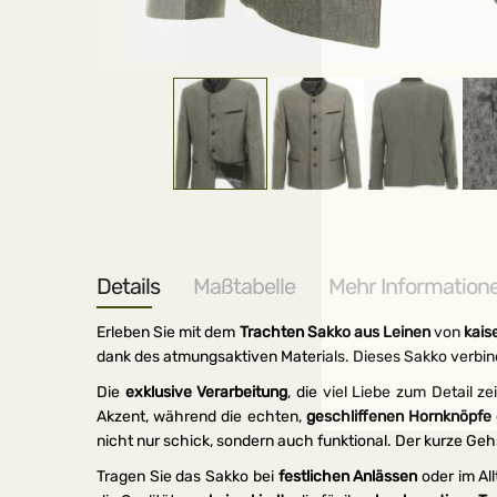
Zum
Anfang
der
Bildergalerie
springen
Details
Maßtabelle
Mehr Information
Erleben Sie mit dem
Trachten Sakko aus Leinen
von
kais
dank des atmungsaktiven Materials. Dieses Sakko verbi
Die
exklusive Verarbeitung
, die viel Liebe zum Detail z
Akzent, während die echten,
geschliffenen Hornknöpfe
nicht nur schick, sondern auch funktional. Der kurze Gehs
Tragen Sie das Sakko bei
festlichen Anlässen
oder im All