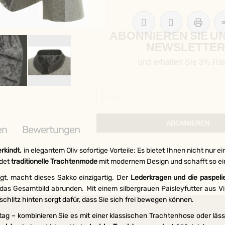
ABONNIEREN SIE U
NEWSLETTER
und erhalten Sie 3% Rab
ABONNIEREN
en
Bewertungen
erkindt.
in elegantem Oliv sofortige Vorteile: Es bietet Ihnen nicht nur e
Weitere Möglichkeiten, in Ve
ndet
traditionelle Trachtenmode
mit modernem Design und schafft so ein
bleiben:
eigt, macht dieses Sakko einzigartig. Der
Lederkragen und die paspeli
das Gesamtbild abrunden. Mit einem silbergrauen Paisleyfutter aus Vi
chlitz hinten sorgt dafür, dass Sie sich frei bewegen können.
tag – kombinieren Sie es mit einer klassischen Trachtenhose oder läss