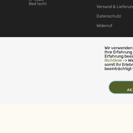
Bad Ischl
Versand & Lieferun
Datenschutz
Widerruf
© 2026 - TS-Handelsagentur GmbH
Wir verwenden 
Ihre Erfahrung
Erfahrung beei
Richtlinie
-> Wi
somit Ihr Erleb
beeinträchtigt
AK