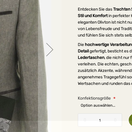
Entdecken Sie das
Trachten
Stil und Komfort
in perfekter
eleganten Olivton ist nicht 
von Lebensfreude und Traditi
und fühlen Sie sich stets selb
Die
hochwertige Verarbeitu
Detail
gefertigt, besticht es
Ledertaschen
, die nicht nu
verleihen. Die echten, gesc
zusätzlich Akzente, während d
angenehmes Tragegefühl sor
Wertsachen und runden das 
Konfektionsgröße