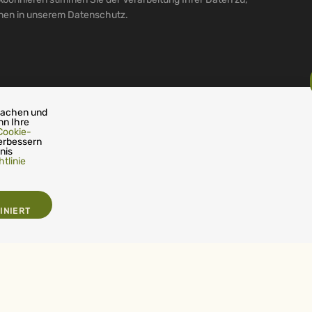
onen in unserem Datenschutz.
machen und
nn Ihre
Cookie-
erbessern
nis
tlinie
INIERT