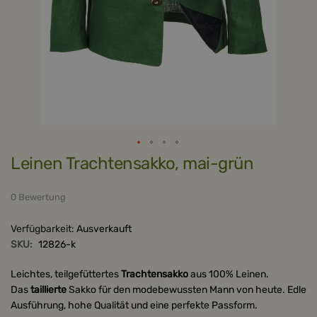
Zum
Leinen Trachtensakko, mai-grün
Anfang
der
Bildergalerie
springen
0 Bewertung
Verfügbarkeit:
Ausverkauft
SKU:
12826-k
Leichtes, teilgefüttertes
Trachtensakko
aus 100% Leinen.
Das
taillierte
Sakko für den modebewussten Mann von heute. Edle
Ausführung, hohe Qualität und eine perfekte Passform.