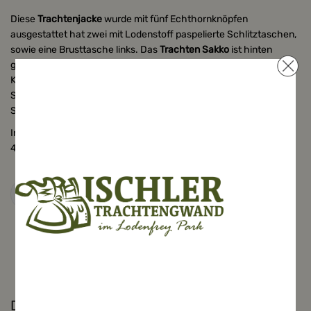
Diese
Trachtenjacke
wurde mit fünf Echthornknöpfen
ausgestattet hat zwei mit Lodenstoff paspelierte Schlitztaschen,
sowie eine Brusttasche links. Das
Trachten Sakko
ist hinten
geschlossen und mit Dragoner (Gürtel) versehen. Die
Kombination aus edlem Lodengrün als Paspel an den
Schlitztaschen und der maigrünen Leinen-Faser, lassen dieses
Sakko modisch und schick erscheinen.
Innen ist das Sakko mit einem blauen Teilfutter aus 52% Taft und
48% Viscose ausgestattet und hat zudem drei Innentaschen.
Details