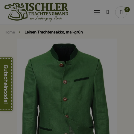
0
Home
Leinen Trachtensakko, mai-grün
Zum
Ende
der
Bildergalerie
springen
Gutscheincode!