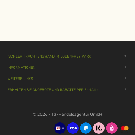
ISCHLER TRACHTENGWAND IM LODENFREY PARK
INFORMATIONEN
WEITERE LINKS
ERHALTEN SIE ANGEBOTE UND RABATTE PER E-MAIL:
© 2026 - TS-Handelsagentur GmbH