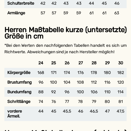
Schulterbreite
42
42
43
43
44
45
46
4
Armlänge
57
57
59
59
61
61
63
6
Herren Maßtabelle kurze (untersetzte)
Größe in cm
*Bei den Werten den nachfolgenden Tabellen handelt es sich um
Richtwerte. Abweichungen sind je nach Hersteller möglich!
24
25
26
27
28
29
30
Körpergröße
168
171
174
176
178
180
182
Brustumfang
96
100
104
108
112
116
120
Bundumfang
88
92
96
100
106
110
114
Schrittlänge
74
76
77
78
79
80
81
vordere
44
45
45,5
46
46,5
47
47,5
Ärmell.