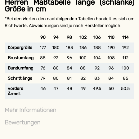
Herren Maßtabelle lange (schlanke)
Größe in cm
*Bei den Werten den nachfolgenden Tabellen handelt es sich um
Richtwerte. Abweichungen sind je nach Hersteller möglich!
90
94
98
102
106
110
114
1
Körpergröße
177
180
183
186
188
190
192
1
Brustumfang
88
92
96
100
104
108
112
1
Bundumfang
76
80
84
88
92
96
100
1
Schrittlänge
79
80
81
82
83
84
85
vordere
46
47
48
49
49,5
50
50,5
Ärmell.
Mehr Informationen
Bewertungen