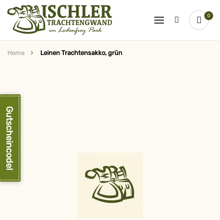
0
Home
Leinen Trachtensakko, grün
Zum
Ende
der
Bildergalerie
springen
Gutscheincode!