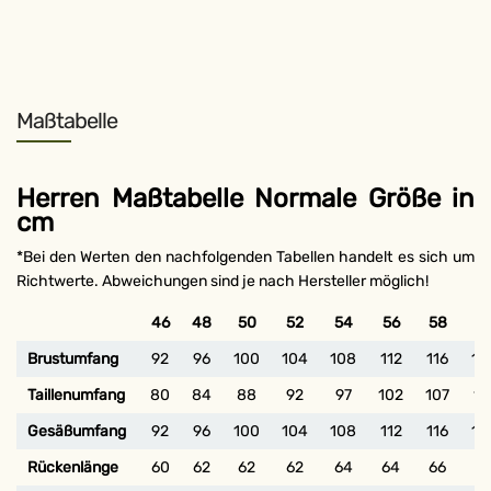
Maßtabelle
Herren Maßtabelle Normale Größe in
cm
*Bei den Werten den nachfolgenden Tabellen handelt es sich um
Richtwerte. Abweichungen sind je nach Hersteller möglich!
46
48
50
52
54
56
58
6
Brustumfang
92
96
100
104
108
112
116
12
Taillenumfang
80
84
88
92
97
102
107
11
Gesäßumfang
92
96
100
104
108
112
116
12
Rückenlänge
60
62
62
62
64
64
66
6