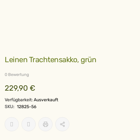
Zum
Leinen Trachtensakko, grün
Anfang
der
Bildergalerie
springen
0 Bewertung
229,90 €
Verfügbarkeit:
Ausverkauft
SKU:
12825-56