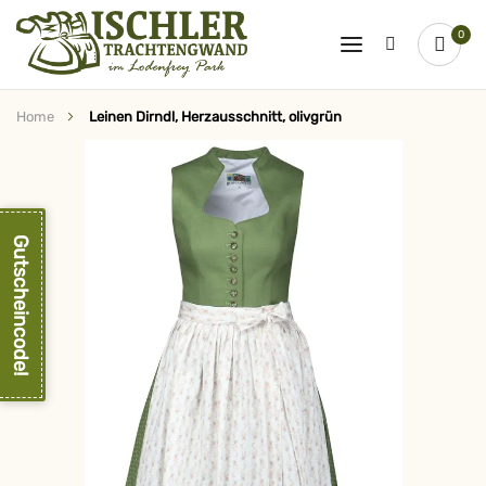
0
Home
Leinen Dirndl, Herzausschnitt, olivgrün
Zum
Ende
der
Bildergalerie
springen
Gutscheincode!