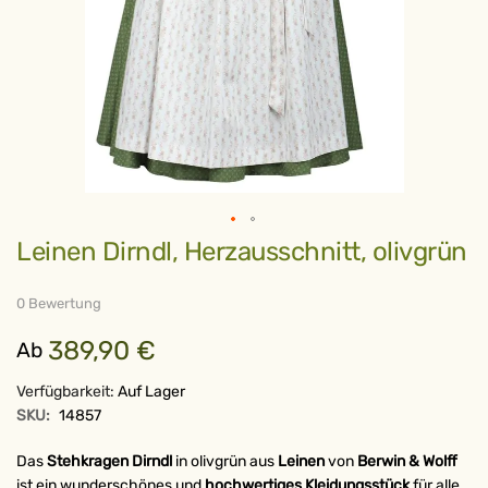
Zum
Leinen Dirndl, Herzausschnitt, olivgrün
Anfang
der
Bildergalerie
springen
0 Bewertung
389,90 €
Ab
Verfügbarkeit:
Auf Lager
SKU:
14857
Das
Stehkragen Dirndl
in olivgrün aus
Leinen
von
Berwin & Wolff
ist ein wunderschönes und
hochwertiges Kleidungsstück
für alle,