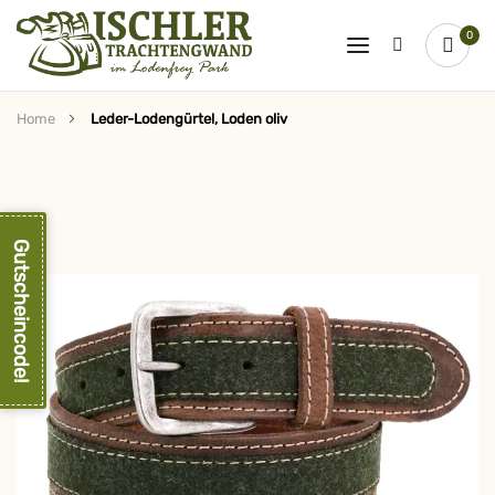
0
Home
Leder-Lodengürtel, Loden oliv
Zum
Ende
der
Bildergalerie
springen
Gutscheincode!