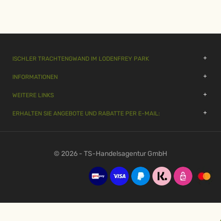
ISCHLER TRACHTENGWAND IM LODENFREY PARK
INFORMATIONEN
WEITERE LINKS
ERHALTEN SIE ANGEBOTE UND RABATTE PER E-MAIL:
© 2026 - TS-Handelsagentur GmbH