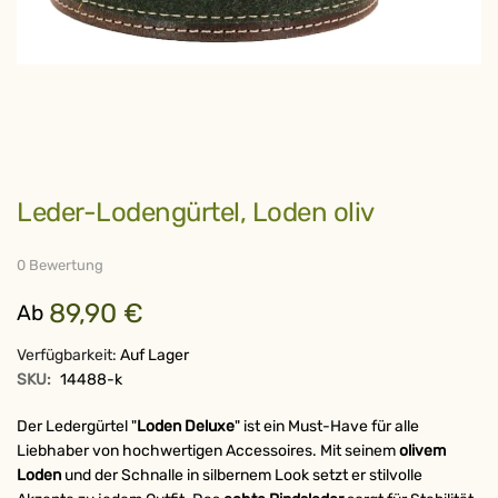
Zum
Leder-Lodengürtel, Loden oliv
Anfang
der
Bildergalerie
springen
0 Bewertung
89,90 €
Ab
Verfügbarkeit:
Auf Lager
SKU:
14488-k
Der Ledergürtel "
Loden Deluxe
" ist ein Must-Have für alle
Liebhaber von hochwertigen Accessoires. Mit seinem
olivem
Loden
und der Schnalle in silbernem Look setzt er stilvolle