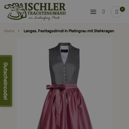
0
Home
Langes, Festtagsdirndl in Platingrau mit Stehkragen
Zum
Ende
der
Bildergalerie
springen
Gutscheincode!