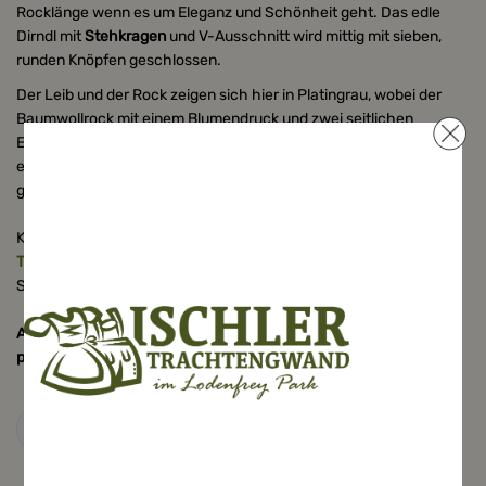
Rocklänge wenn es um Eleganz und Schönheit geht. Das edle
Dirndl mit
Stehkragen
und V-Ausschnitt
wird mittig mit sieben,
runden Knöpfen geschlossen.
Der Leib und der Rock zeigen sich hier in Platingrau, wobei der
Baumwollrock mit einem Blumendruck und zwei seitlichen
Eingrifftaschen versehen wurde. Der Rock sowie die passende,
elegante
Taftschürze
in
Bordeauxviolett,
sind oben in Falten
gelegt.
Kombinieren Sie gleich die passende
Dirndlbluse
und
Trachtenschuhe
zu Ihrem Dirndl. Für kühlere Abende verzichten
Sie nicht auf die passende
Dirndl Strickjacke
oder Poncho.
Alle unsere hochwertigen Dirndl werden ausschließlich in der EU
produziert.