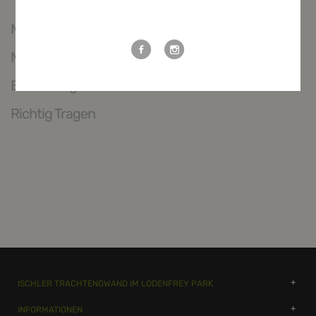
Weitere Möglichkeiten, in Verbindung
zu bleiben:
Maßtabelle
Mehr Informationen
Bewertungen
Richtig Tragen
ISCHLER TRACHTENGWAND IM LODENFREY PARK
INFORMATIONEN