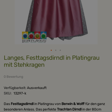
Zum
Langes, Festtagsdirndl in Platingrau
Anfang
der
mit Stehkragen
Bildergalerie
springen
0 Bewertung
Verfügbarkeit:
Ausverkauft
SKU:
13297-k
Das
Festtagsdirndl
in Platingrau von
Berwin & Wolff
für den ganz
besonderen Anlass. Das perfekte
Trachten Dirndl
in der 80cm