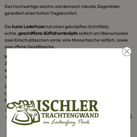
Das hochwertige weiche und dennoch robuste Ziegenleder
garantiert einen hohen Tragekomfort.
Die
kurze Lederhose
hat einen geknöpften Schrittlatz,
echte,
geschliffene Büffelhornknöpfe
seiltich am Oberschenkel,
zwei Einschubtaschen vorne, eine Messertasche seitlich, sowie
eine offene Gesäßtasche.
Im Lieferumfang
enthalten der echte
Ledergürtel
, ebenfalls aus
Ziegenleder mit Schnalle (Hirschkopfprägung. Die aufwenidige,
edle Stickerei zeigt sich hier in dem klassischen grün, wie man es
von handbestickten Lederhosen kennt.
Der Hosenbund bei dieser
Lederhose
ist durch eine
Lederschnürung (Zwickl) hinten verstellbar. Typisch für diese
kurze L
ederhose
ist die Mittelnaht am Gesäß.
Erklärung des Leders. Jedes Lederteil ist anders, mit individueller Struktur und Farbschattierung. Maserungen,
Zeichnungen, Narben, Falten, Insektenstiche sind natürliche Merkmale – ein Zeichen echten Leders – und keine Fehler.