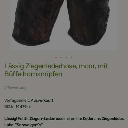
Zum
Lässig Ziegenlederhose, moor, mit
Anfang
der
Büffelhornknöpfen
Bildergalerie
springen
0 Bewertung
Verfügbarkeit:
Ausverkauft
SKU:
14479-k
Lässig
! Echte
Ziegen-Lederhose
mit edlem
Keder
aus
Ziegenleder,
Label "Schweigert´s"