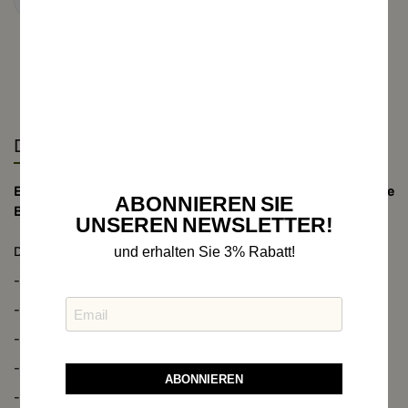
Details
Edle Ziegen-Lederhose, echte, glatt geschliffene
ABONNIEREN SIE
Büffelhornknöpfe
UNSEREN NEWSLETTER!
Detail:
und erhalten Sie 3% Rabatt!
- 100% echtes Ziegenleder, Keder (Nähte aus Hischleder)
- verstellbarer Hosenbund durch (Zwickl) zur Weitenregulierung
- Messertasche seitlich
- grüne Nähte
ABONNIEREN
- wird mit Gürtel + Schnalle geliefert