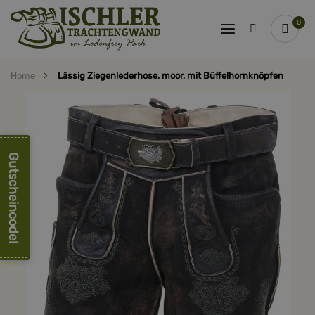
0
Home
Lässig Ziegenlederhose, moor, mit Büffelhornknöpfen
Zum
Ende
der
Bildergalerie
springen
Gutscheincode!