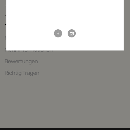
- mit offener Gesäßtasche
- echte Büffelhornknöpfe, geschliffen
Weitere Möglichkeiten, in Verbindung
zu bleiben:
- Material: 100% Ziegenleder
Maßtabelle
Mehr Informationen
Bewertungen
Richtig Tragen