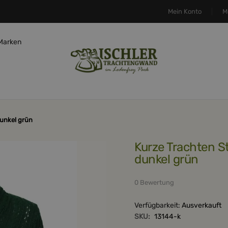
Mein Konto
M
Marken
dunkel grün
Kurze Trachten Strickjacke, Zopfmuster, tanne,
dunkel grün
0 Bewertung
Verfügbarkeit:
Ausverkauft
SKU:
13144-k