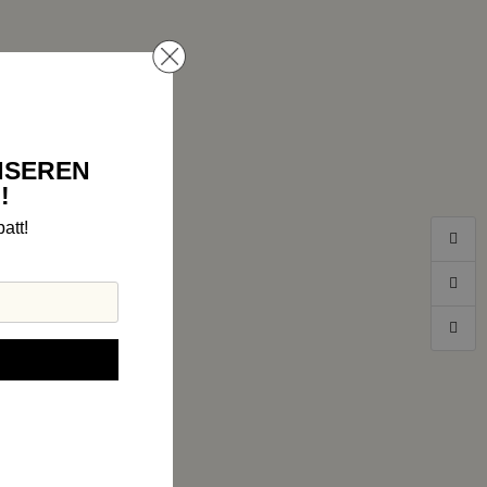
NSEREN
!
att!
rbindung zu