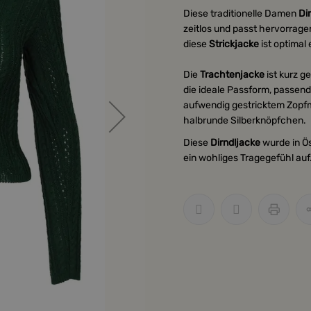
Diese traditionelle Damen
Di
zeitlos und passt hervorrag
diese
Strickjacke
ist optimal
Die
Trachtenjacke
ist kurz g
die ideale Passform, passend
aufwendig gestricktem Zopfmu
halbrunde Silberknöpfchen.
Diese
Dirndljacke
wurde in Ös
ein wohliges Tragegefühl auf