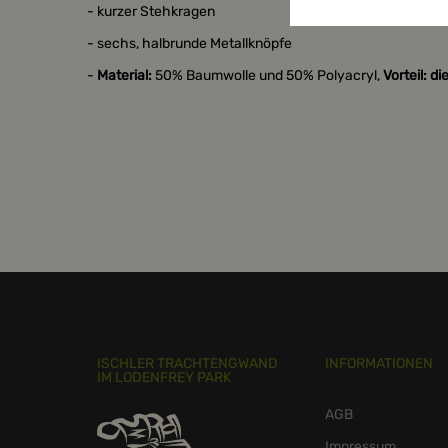
- kurzer Stehkragen
- sechs, halbrunde Metallknöpfe
-
Material:
50% Baumwolle und 50% Polyacryl,
Vorteil: di
ISCHLER TRACHTENGWAND
INFORMATIONEN
IM LODENFREY PARK
AGB
Impressum