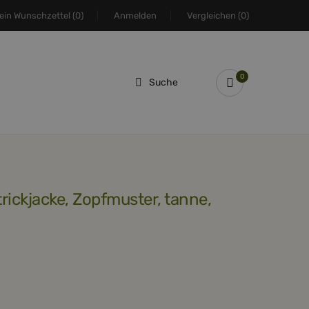
ein Wunschzettel
(0)
Anmelden
Vergleichen
(0)
0
Suche