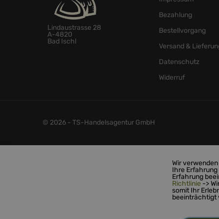
Bezahlung
Lindaustrasse 28
Bestellvorgang
A-4820
Bad Ischl
Versand & Lieferun
Datenschutz
Widerruf
© 2026 - TS-Handelsagentur GmbH
Wir verwenden 
Ihre Erfahrung
Erfahrung beei
Richtlinie
-> Wi
somit Ihr Erleb
beeinträchtigt