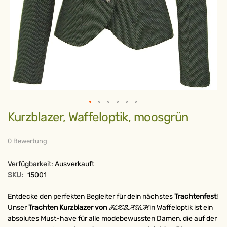
Zum
Kurzblazer, Waffeloptik, moosgrün
Anfang
der
Bildergalerie
springen
0 Bewertung
Verfügbarkeit:
Ausverkauft
SKU:
15001
Entdecke den perfekten Begleiter für dein nächstes
Trachtenfest
!
Unser
Trachten Kurzblazer von
in Waffeloptik ist ein
HIEBAUM
absolutes Must-have für alle modebewussten Damen, die auf der