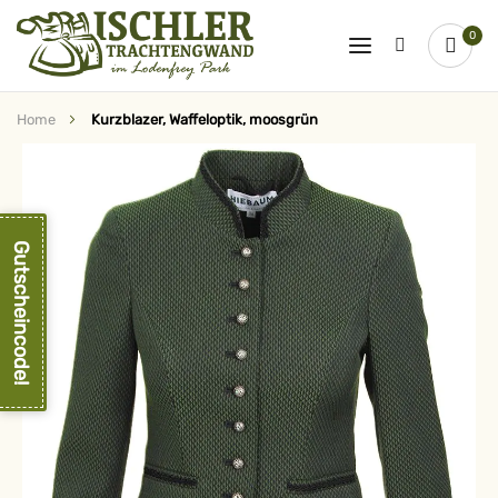
0
Home
Kurzblazer, Waffeloptik, moosgrün
Zum
Ende
der
Bildergalerie
springen
Gutscheincode!