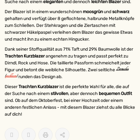
Suche nach einem
eleganten
und dennoch
leichten Blazer
sind.
Der Blazer ist in einem wunderschönen
moosgrün
und
schwarz
gehalten und verfügt über 8 geflochtene, halbrunde Metallknöpfe
zum Schließen. Der Stehkragen und die Ziertaschen mit
schwarzer Häkelpaspel verleihen dem Blazer das gewisse Etwas
und macht ihn zu einem echten Hingucker.
Dank seiner Stoffqualität aus 71% Taft und 29% Baumwolle ist der
Trachten Kurzblazer
angenehm zu tragen und passt perfekt zu
Dirndl, Rock und Hose. Die taillierte Passform schmeichelt jeder
Ziertaschen
Figur und betont die weibliche Silhouette. Zwei seitliche
(
geschlossen
)
runden das Design ab.
Dieser
Trachten Kurzblazer
ist die perfekte Wahl für alle, die auf
der Suche nach einem
stilvollen
, aber dennoch
bequemen Outfit
sind. Ob auf dem Oktoberfest, bei einer Hochzeit oder einem
anderen festlichen Anlass - mit diesem Blazer ziehst du alle Blicke
auf dich!