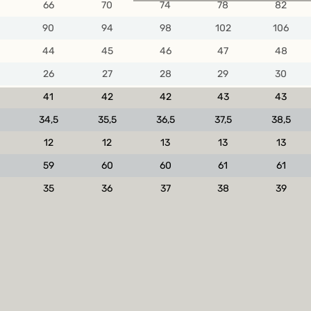
66
70
74
78
82
90
94
98
102
106
Weitere Möglichkeiten, in Ve
bleiben:
44
45
46
47
48
26
27
28
29
30
41
42
42
43
43
34,5
35,5
36,5
37,5
38,5
12
12
13
13
13
59
60
60
61
61
35
36
37
38
39