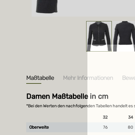
Zum
Anfang
der
Bildergalerie
springen
Maßtabelle
Mehr Informationen
Bewe
Damen Maßtabelle in cm
*Bei den Werten den nachfolgenden Tabellen handelt es 
32
34
Oberweite
76
80