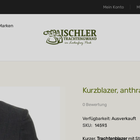
Mein Konto
M
Marken
Kurzblazer, anth
0 Bewertung
Verfügbarkeit:
Ausverkauft
SKU:
14593
Kurzer,
Trachtenblazer
mit S