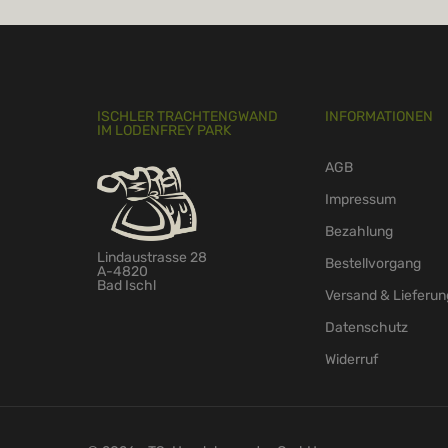
ISCHLER TRACHTENGWAND
INFORMATIONEN
IM LODENFREY PARK
AGB
Impressum
Bezahlung
Lindaustrasse 28
Bestellvorgang
A-4820
Bad Ischl
Versand & Lieferun
Datenschutz
Widerruf