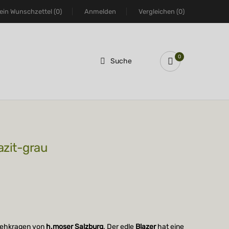
ein Wunschzettel
(0)
Anmelden
Vergleichen
(0)
0
Suche
razit-grau
tehkragen von
h.moser Salzburg
. Der edle
Blazer
hat eine