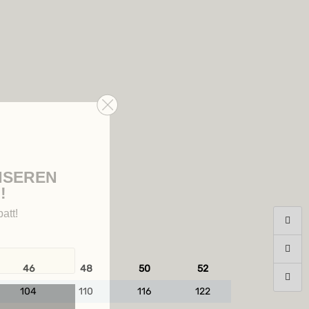
NSEREN
!
att!
46
48
50
52
104
110
116
122