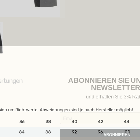
ABONNIEREN SIE U
rtungen
NEWSLETTER
und erhalten Sie 3% Rab
sich um Richtwerte. Abweichungen sind je nach Hersteller möglich!
36
38
40
42
44
84
88
92
96
100
ABONNIEREN