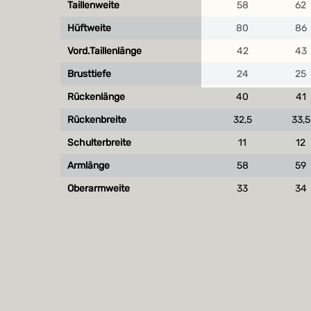
Taillenweite
58
62
Hüftweite
80
86
Vord.Taillenlänge
42
43
Brusttiefe
24
25
Rückenlänge
40
41
Rückenbreite
32,5
33,5
Schulterbreite
11
12
Armlänge
58
59
Oberarmweite
33
34