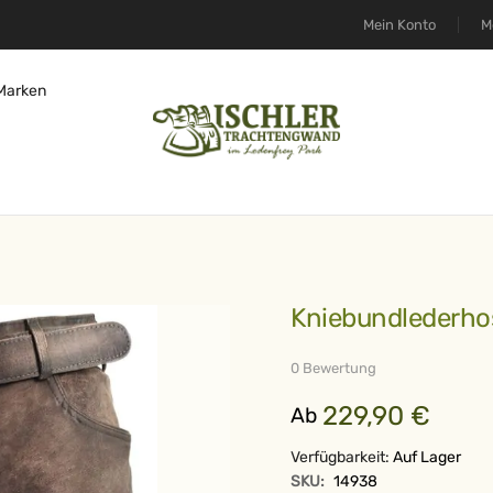
Mein Konto
M
Marken
Kniebundlederho
0 Bewertung
229,90 €
Ab
Verfügbarkeit:
Auf Lager
SKU:
14938