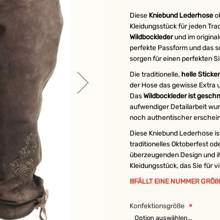
Diese
Kniebund Lederhose
oh
Kleidungsstück für jeden Tra
Wildbockleder
und im origina
perfekte Passform und das s
sorgen für einen perfekten Si
Die traditionelle,
helle Sticke
der Hose das gewisse Extra 
Das
Wildbockleder ist gesch
aufwendiger Detailarbeit wur
noch authentischer erschein
Diese Kniebund Lederhose ist 
traditionelles Oktoberfest od
überzeugenden Design und ihr
Kleidungsstück, das Sie für v
!!!FÄLLT EINE NUMMER GRÖß
Konfektionsgröße