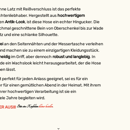
ne Latz mit Reißverschluss ist das perfekte
chtenliebhaber. Hergestellt aus
hochwertigem
len
Antik-Look
, ist diese Hose ein echter Hingucker. Die
chmal geschnittene Bein von Oberschenkel bis zur Wade
tz und eine schlanke Silhouette.
rei
an den Seitennähten und der Messertasche verleihen
und machen sie zu einem einzigartigen Kleidungsstück.
meidig
im Griff, aber dennoch
robust und langlebig
. In
de ein Wachslook leicht herausgearbeitet, der die Hose
en lässt.
perfekt für jeden Anlass geeignet, sei es für ein
er für einen gemütlichen Abend in der Heimat. Mit ihrem
er hochwertigen Verarbeitung ist sie ein
iele Jahre begleiten wird.
Bitte eine Konfektion
kleiner bestellen
.
ER AUS!!!