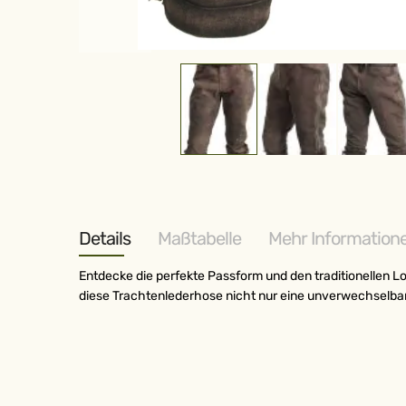
Zum
Anfang
der
Bildergalerie
springen
Details
Maßtabelle
Mehr Information
Entdecke die perfekte Passform und den traditionellen L
diese Trachtenlederhose nicht nur eine unverwechselbar