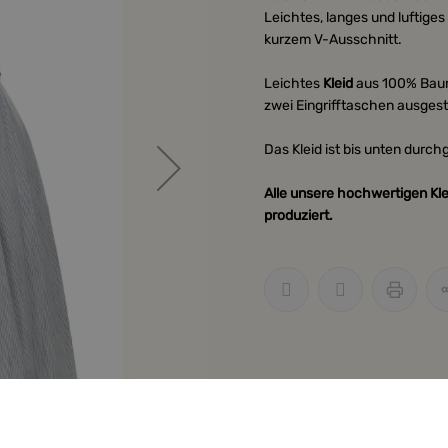
Leichtes, langes und luftige
kurzem V-Ausschnitt.
Leichtes
Kleid
aus 100% Baumw
zwei Eingrifftaschen ausgest
Das Kleid ist bis unten durc
Alle unsere hochwertigen Kle
produziert.