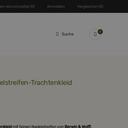
ein Wunschzettel
(0)
Anmelden
Vergleichen
(0)
0
Suche
elstreifen-Trachtenkleid
enkleid
mit feinen Nadelstreifen von
Berwin & Wolff.