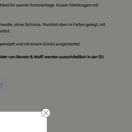
s Kleid für warme Sommertage. Kurzer Stehkragen mit
olle, ohne Schürze. Rockteil oben in Falten gelegt, mit
attet.
hgeknöpft und mit einem Gürtel ausgestattet.
ider von Berwin & Wolff werden ausschließlich in der EU