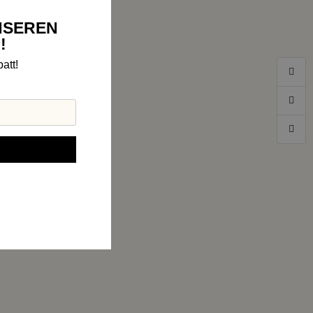
NSEREN
!
att!
rbindung zu