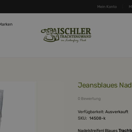
Mein Konto
M
Marken
Jeansblaues Nad
0 Bewertung
Verfügbarkeit:
Ausverkauft
SKU:
14508-k
Nadelstreifen! Blaues
Tracht