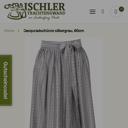
0
Home
Jacquradschürze silbergrau, 80cm
Zum
Ende
der
Bildergalerie
springen
Gutscheincode!