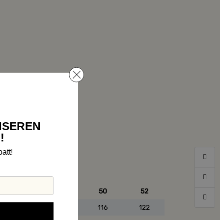
NSEREN
!
att!
46
48
50
52
104
110
116
122