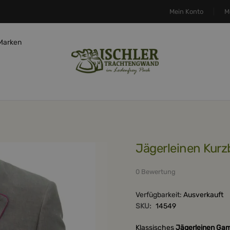
Mein Konto
M
Marken
Jägerleinen Kurz
0 Bewertung
Verfügbarkeit:
Ausverkauft
SKU:
14549
Klassisches
Jägerleinen Gam