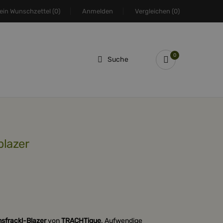
ein Wunschzettel
(0)
Anmelden
Vergleichen
(0)
0
Suche
blazer
sfrackl-Blazer
von
TRACHTique
. Aufwendige