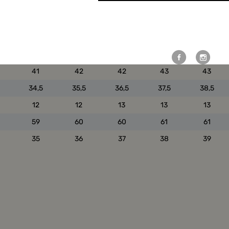
66
70
74
78
82
90
94
98
102
106
Weitere Möglichkeiten, in Ve
bleiben:
44
45
46
47
48
26
27
28
29
30
41
42
42
43
43
34,5
35,5
36,5
37,5
38,5
12
12
13
13
13
59
60
60
61
61
35
36
37
38
39