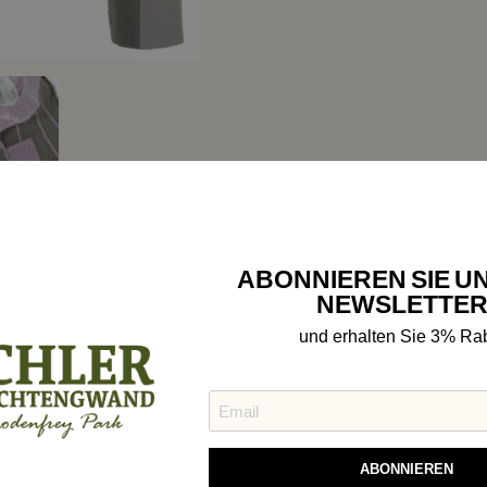
ABONNIEREN SIE U
rtungen
NEWSLETTER
und erhalten Sie 3% Rab
sich um Richtwerte. Abweichungen sind je nach Hersteller möglich!
36
38
40
42
44
84
88
92
96
100
ABONNIEREN