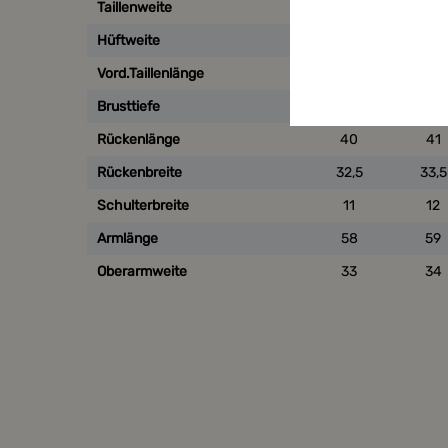
Taillenweite
58
62
Hüftweite
80
86
Vord.Taillenlänge
42
43
Brusttiefe
24
25
Rückenlänge
40
41
Rückenbreite
32,5
33,5
Schulterbreite
11
12
Armlänge
58
59
Oberarmweite
33
34