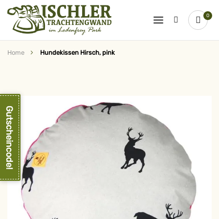
0
Home
Hundekissen Hirsch, pink
Zum
Ende
der
Bildergalerie
springen
Gutscheincode!