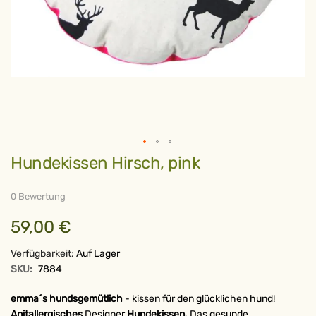
Zum
Hundekissen Hirsch, pink
Anfang
der
Bildergalerie
springen
0 Bewertung
59,00 €
Verfügbarkeit:
Auf Lager
SKU:
7884
emma´s hundsgemütlich
- kissen für den glücklichen hund!
Anitallergisches
Designer
Hundekissen.
Das gesunde