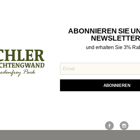
ABONNIEREN SIE U
NEWSLETTER
und erhalten Sie 3% Rab
en
Bewertungen
Richtig Tragen
ABONNIEREN
Sämisch gegerbtes Hirschleder, rückseite naturgelb, Vorderseite kopfgebü
nate dauerendem Gerbverfahren und Einfärben von Hand entsteht ein k
Weitere Möglichkeiten, in Ve
h; ein Leder, das noch schöner wird, je länger man es trägt.
bleiben: