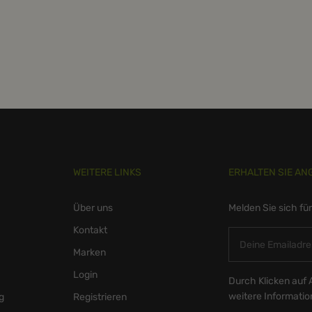
WEITERE LINKS
ERHALTEN SIE AN
Über uns
Melden Sie sich fü
Kontakt
Marken
Login
Durch Klicken auf 
weitere Informati
g
Registrieren