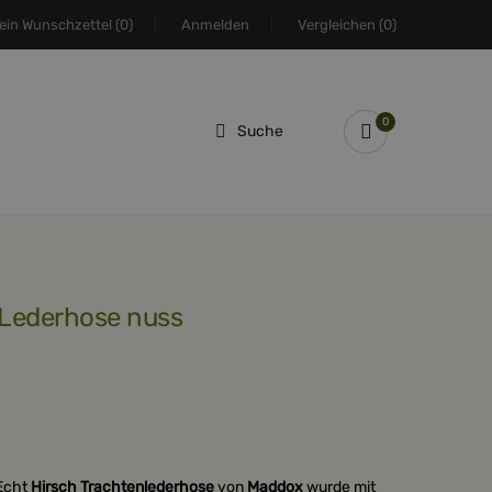
ein Wunschzettel
(0)
Anmelden
Vergleichen
(0)
0
Suche
 Lederhose nuss
 Echt
Hirsch Trachtenlederhose
von
Maddox
wurde mit