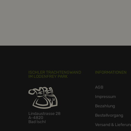
ISCHLER TRACHTENGWAND
INFORMATIONEN
IM LODENFREY PARK
AGB
Impressum
Bezahlung
Lindaustrasse 28
Bestellvorgang
A-4820
Bad Ischl
Versand & Lieferun