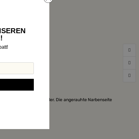
NSEREN
!
att!
rstet in antik torf.
ostbares, langlebiges Leder. Die angerauhte Narbenseite
rbindung zu