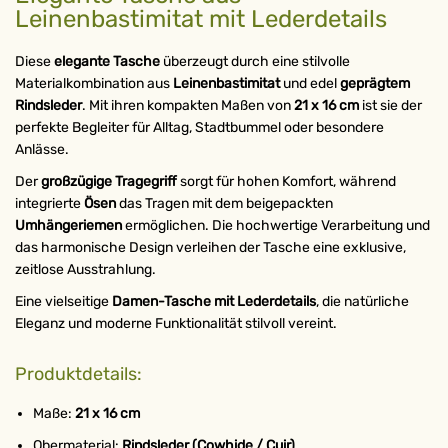
Leinenbastimitat mit Lederdetails
Diese
elegante Tasche
überzeugt durch eine stilvolle
Materialkombination aus
Leinenbastimitat
und edel
geprägtem
Rindsleder
. Mit ihren kompakten Maßen von
21 x 16 cm
ist sie der
perfekte Begleiter für Alltag, Stadtbummel oder besondere
Anlässe.
Der
großzügige Tragegriff
sorgt für hohen Komfort, während
integrierte
Ösen
das Tragen mit dem beigepackten
Umhängeriemen
ermöglichen. Die hochwertige Verarbeitung und
das harmonische Design verleihen der Tasche eine exklusive,
zeitlose Ausstrahlung.
Eine vielseitige
Damen-Tasche mit Lederdetails
, die natürliche
Eleganz und moderne Funktionalität stilvoll vereint.
Produktdetails:
Maße:
21 x 16 cm
Obermaterial:
Rindsleder (Cowhide / Cuir)