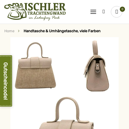
0
Home
Handtasche & Umhängetasche, viele Farben
Zum
Ende
der
Bildergalerie
springen
Gutscheincode!