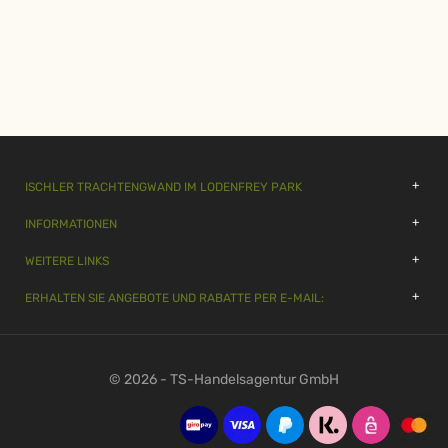
ISCHLER TRACHTENGWAND IM LODENFREY PARK
INFORMATIONEN
WEITERE LINKS
ERHALTEN SIE ANGEBOTE UND RABATTE PER E-MAIL:
© 2026 - TS-Handelsagentur GmbH