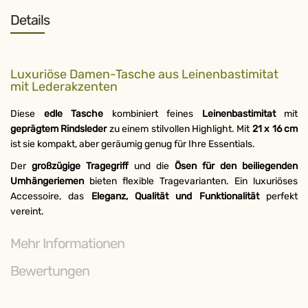
Details
ABONNIEREN
Luxuriöse Damen-Tasche aus Leinenbastimitat
mit Lederakzenten
Weitere Möglichkeiten, in Verbindung
zu bleiben:
Diese
edle Tasche
kombiniert feines
Leinenbastimitat
mit
geprägtem Rindsleder
zu einem stilvollen Highlight. Mit
21 x 16 cm
ist sie kompakt, aber geräumig genug für Ihre Essentials.
Der
großzügige Tragegriff
und die
Ösen für den beiliegenden
Umhängeriemen
bieten flexible Tragevarianten. Ein luxuriöses
Accessoire, das
Eleganz, Qualität und Funktionalität
perfekt
vereint.
Mehr Informationen
Bewertungen