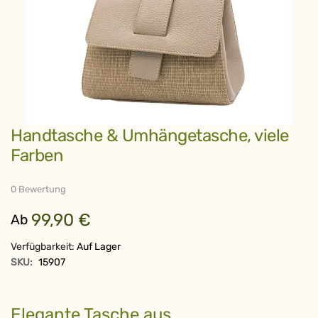
Zum
Handtasche & Umhängetasche, viele
Anfang
der
Farben
Bildergalerie
springen
0 Bewertung
99,90 €
Ab
Verfügbarkeit:
Auf Lager
SKU:
15907
Elegante Tasche aus