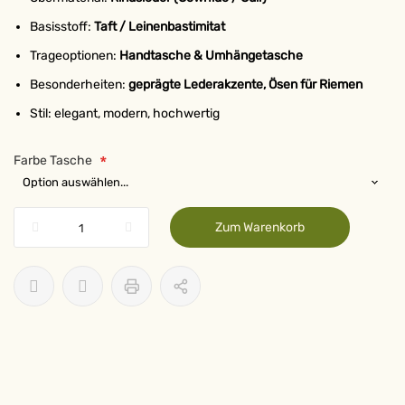
Basisstoff:
Taft / Leinenbastimitat
Trageoptionen:
Handtasche & Umhängetasche
Besonderheiten:
geprägte Lederakzente, Ösen für Riemen
Stil: elegant, modern, hochwertig
Farbe Tasche
Zum Warenkorb
ABONNIEREN SIE
UNSEREN NEWSLETTER!
und erhalten Sie 3% Rabatt!