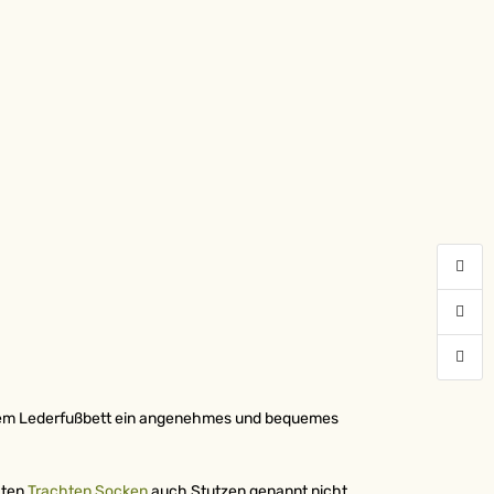
NSEREN
!
att!
d dem Lederfußbett ein angenehmes und bequemes
rbindung zu
hten
Trachten Socken
auch Stutzen genannt nicht