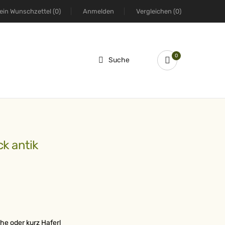
ein Wunschzettel
(0)
Anmelden
Vergleichen
(0)
0
Suche
ck antik
e oder kurz Haferl