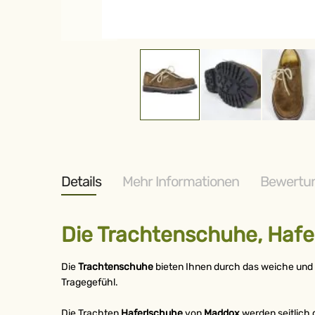
Zum
Anfang
der
Bildergalerie
springen
Details
Mehr Informationen
Bewertu
Die Trachtenschuhe, Hafe
Die
Trachtenschuhe
bieten Ihnen durch das weiche und
Tragegefühl.
Die Trachten
Haferlschuhe
von
Maddox
werden seitlich 