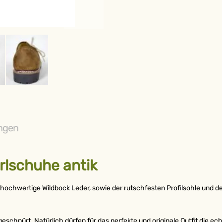
ABONNIEREN SIE U
NEWSLETTER
und erhalten Sie 3% Rab
ngen
rlschuhe antik
ABONNIEREN
 hochwertige Wildbock Leder, sowie der rutschfesten Profilsohle un
Weitere Möglichkeiten, in Ve
bleiben:
geschnürt. Natürlich dürfen für das perfekte und originale Outfit die ec