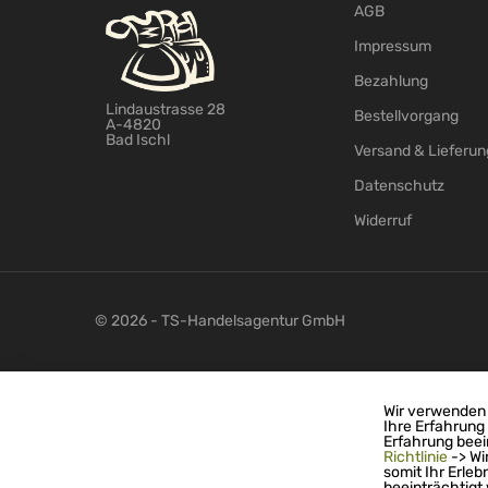
AGB
Impressum
Bezahlung
Lindaustrasse 28
Bestellvorgang
A-4820
Bad Ischl
Versand & Lieferun
Datenschutz
Widerruf
© 2026 - TS-Handelsagentur GmbH
Wir verwenden 
Ihre Erfahrung
Erfahrung beei
Richtlinie
-> Wi
somit Ihr Erleb
beeinträchtigt