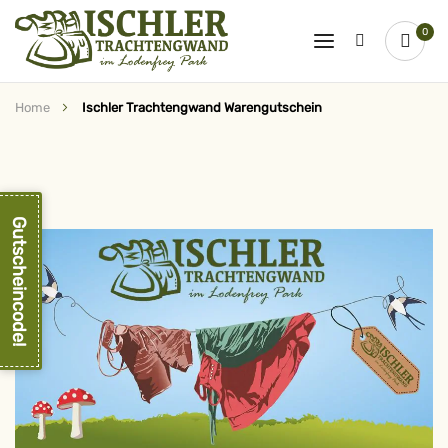
0
Home
Ischler Trachtengwand Warengutschein
Zum
Ende
der
Bildergalerie
springen
Gutscheincode!