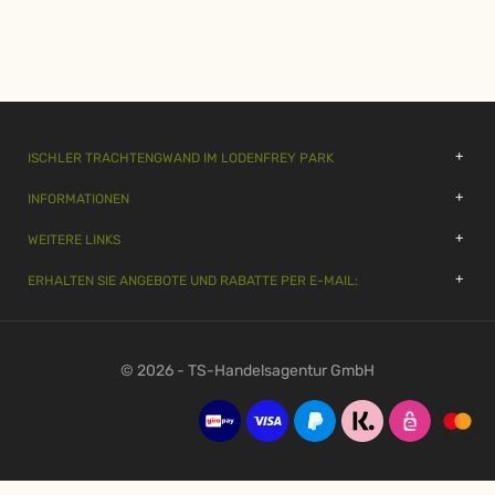
ISCHLER TRACHTENGWAND IM LODENFREY PARK
INFORMATIONEN
WEITERE LINKS
ERHALTEN SIE ANGEBOTE UND RABATTE PER E-MAIL:
© 2026 - TS-Handelsagentur GmbH