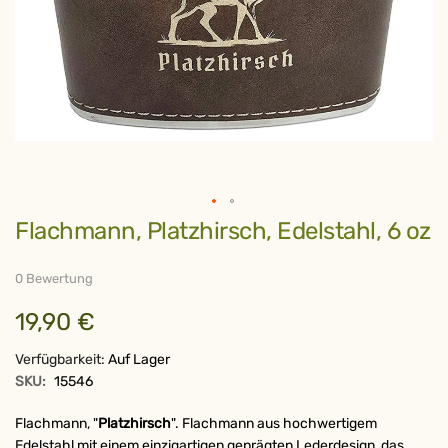
Zum
Flachmann, Platzhirsch, Edelstahl, 6 oz
Anfang
der
Bildergalerie
springen
0 Bewertung
19,90 €
Verfügbarkeit:
Auf Lager
SKU:
15546
Flachmann, "
Platzhirsch
". Flachmann aus hochwertigem
Edelstahl mit einem einzigartigen geprägten Lederdesign, das