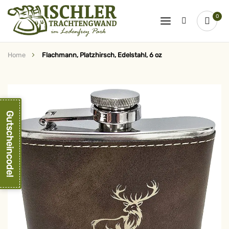
0
Home
Flachmann, Platzhirsch, Edelstahl, 6 oz
Zum
Ende
der
Bildergalerie
springen
Gutscheincode!