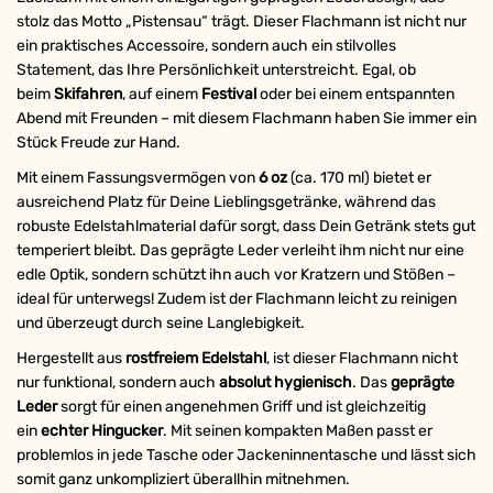
stolz das Motto „Pistensau“ trägt. Dieser Flachmann ist nicht nur
ein praktisches Accessoire, sondern auch ein stilvolles
Statement, das Ihre Persönlichkeit unterstreicht. Egal, ob
beim
Skifahren
, auf einem
Festival
oder bei einem entspannten
Abend mit Freunden – mit diesem Flachmann haben Sie immer ein
Stück Freude zur Hand.
Mit einem Fassungsvermögen von
6 oz
(ca. 170 ml) bietet er
ausreichend Platz für Deine Lieblingsgetränke, während das
robuste Edelstahlmaterial dafür sorgt, dass Dein Getränk stets gut
temperiert bleibt. Das geprägte Leder verleiht ihm nicht nur eine
edle Optik, sondern schützt ihn auch vor Kratzern und Stößen –
ideal für unterwegs! Zudem ist der Flachmann leicht zu reinigen
und überzeugt durch seine Langlebigkeit.
Hergestellt aus
rostfreiem Edelstahl
, ist dieser Flachmann nicht
nur funktional, sondern auch
absolut hygienisch
. Das
geprägte
Leder
sorgt für einen angenehmen Griff und ist gleichzeitig
ein
echter Hingucker
. Mit seinen kompakten Maßen passt er
problemlos in jede Tasche oder Jackeninnentasche und lässt sich
somit ganz unkompliziert überallhin mitnehmen.