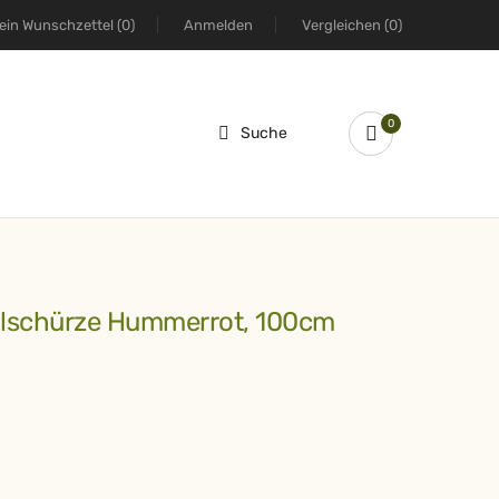
ein Wunschzettel
(0)
Anmelden
Vergleichen
(0)
0
Suche
dlschürze Hummerrot, 100cm