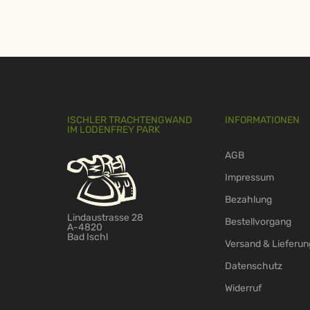
ISCHLER TRACHTENGWAND
INFORMATIONEN
IM LODENFREY PARK
AGB
Impressum
Bezahlung
Lindaustrasse 28
Bestellvorgang
A-4820
Bad Ischl
Versand & Lieferun
Datenschutz
Widerruf