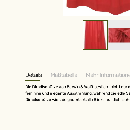
Zum
Anfang
der
Bildergalerie
springen
Details
Maßtabelle
Mehr Information
Die Dirndlschürze von Berwin & Wolff besticht nicht nur 
feminine und elegante Ausstrahlung, während die edle Sei
Dirndlschürze wirst du garantiert alle Blicke auf dich zi