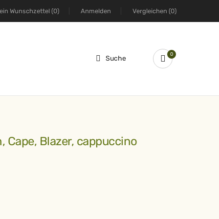
ein Wunschzettel
(0)
Anmelden
Vergleichen
(0)
0
Suche
n, Cape, Blazer, cappuccino