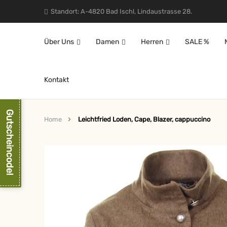
Standort: A-4820 Bad Ischl, Lindaustrasse 28.
Über Uns
Damen
Herren
SALE %
Kontakt
Gutscheincode!
Home
Leichtfried Loden, Cape, Blazer, cappuccino
Zum
Ende
der
Bildergalerie
springen