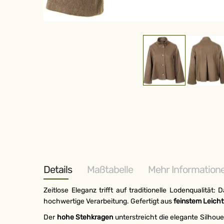
Zum
Anfang
der
Bildergalerie
springen
Details
Maßtabelle
Mehr Information
Zeitlose Eleganz trifft auf traditionelle Lodenqualität: 
hochwertige Verarbeitung. Gefertigt aus
feinstem Leicht
Der
hohe Stehkragen
unterstreicht die elegante Silhoue