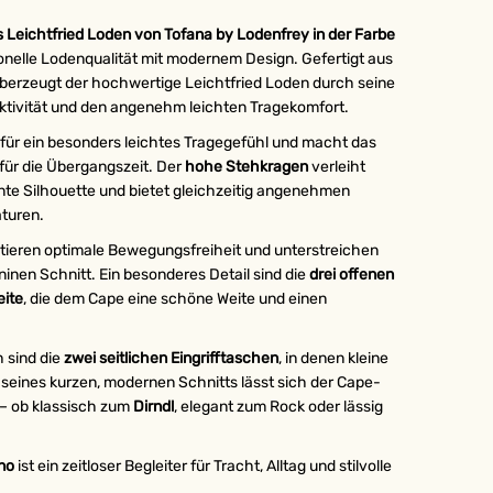
 Leichtfried Loden von
Tofana by Lodenfrey
in der Farbe
ionelle Lodenqualität mit modernem Design. Gefertigt aus
überzeugt der hochwertige Leichtfried Loden durch seine
tivität und den angenehm leichten Tragekomfort.
 für ein besonders leichtes Tragegefühl und macht das
 für die Übergangszeit. Der
hohe Stehkragen
verleiht
e Silhouette und bietet gleichzeitig angenehmen
turen.
tieren optimale Bewegungsfreiheit und unterstreichen
ninen Schnitt. Ein besonderes Detail sind die
drei offenen
eite
, die dem Cape eine schöne Weite und einen
h sind die
zwei seitlichen Eingrifftaschen
, in denen kleine
k seines kurzen, modernen Schnitts lässt sich der Cape-
n – ob klassisch zum
Dirndl
, elegant zum Rock oder lässig
no
ist ein zeitloser Begleiter für Tracht, Alltag und stilvolle