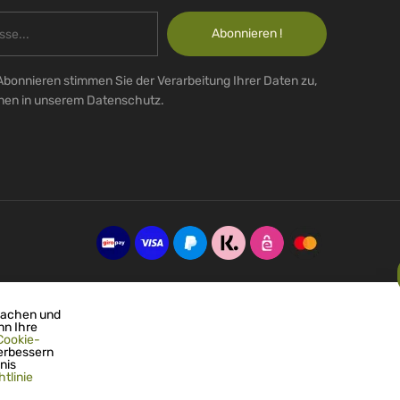
Abonnieren !
Abonnieren stimmen Sie der Verarbeitung Ihrer Daten zu,
onen in unserem Datenschutz.
machen und
nn Ihre
Cookie-
erbessern
nis
tlinie