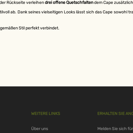
er Rückseite verleihen
drei offene Quetschfalten
dem Cape zusätzliche
lvoll ab. Dank seines vielseitigen Looks lässt sich das Cape sowohl tr
tgemäßen Stil perfekt verbindet.
WEITERE LINKS
ERHALTEN SIE AN
Über uns
Melden Sie sich fü