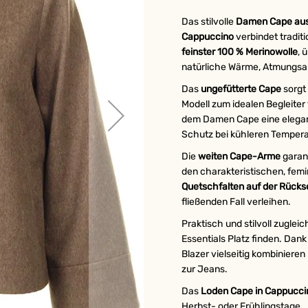
Das stilvolle
Damen Cape aus
Cappuccino
verbindet tradit
feinster 100 % Merinowolle
, 
natürliche Wärme, Atmungsak
Das
ungefütterte Cape
sorgt
Modell zum idealen Begleiter
dem Damen Cape eine elegant
Schutz bei kühleren Tempera
Die
weiten Cape-Arme
garan
den charakteristischen, femi
Quetschfalten auf der Rücks
fließenden Fall verleihen.
Praktisch und stilvoll zugleic
Essentials Platz finden. Dan
Blazer vielseitig kombiniere
zur Jeans.
Das
Loden Cape in Cappucci
Herbst- oder Frühlingstage.