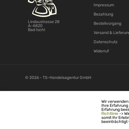
Impressum
Bezahlung
Lindaustrasse 28
Bestellvorgang
A-4820
Bad Ischl
Versand & Lieferun
Datenschutz
Widerruf
© 2026 - TS-Handelsagentur GmbH
Wir verwenden 
Ihre Erfahrung
Erfahrung beei
Richtlinie
-> Wi
somit Ihr Erleb
beeinträchtigt