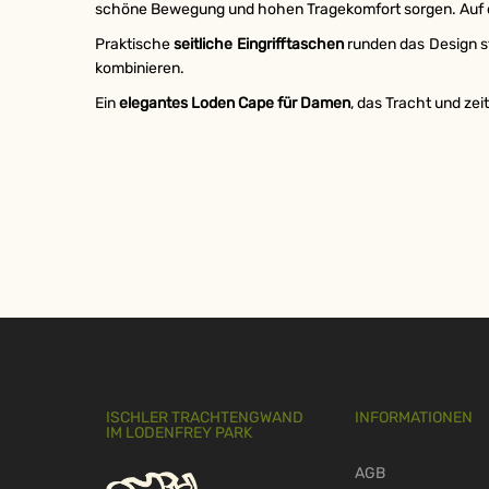
schöne Bewegung und hohen Tragekomfort sorgen. Auf d
Praktische
seitliche Eingrifftaschen
runden das Design sti
kombinieren.
Ein
elegantes Loden Cape für Damen
, das Tracht und zei
ISCHLER TRACHTENGWAND
INFORMATIONEN
IM LODENFREY PARK
AGB