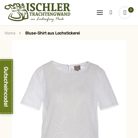
0
Home
Bluse-Shirt aus Lochstickerei
Zum
Ende
der
Bildergalerie
springen
Gutscheincode!