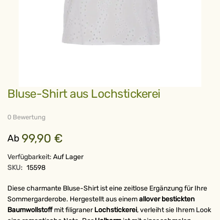
Zum
Bluse-Shirt aus Lochstickerei
Anfang
der
Bildergalerie
springen
0 Bewertung
99,90 €
Ab
Verfügbarkeit:
Auf Lager
SKU:
15598
Diese charmante Bluse-Shirt ist eine zeitlose Ergänzung für Ihre
Sommergarderobe. Hergestellt aus einem
allover bestickten
Baumwollstoff
mit filigraner
Lochstickerei
, verleiht sie Ihrem Look