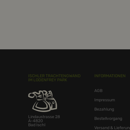
ISCHLER TRACHTENGWAND
INFORMATIONEN
IM LODENFREY PARK
AGB
Impressum
Bezahlung
Lindaustrasse 28
Bestellvorgang
A-4820
Bad Ischl
Versand & Lieferun