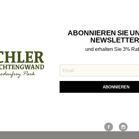
ABONNIEREN SIE U
NEWSLETTER
und erhalten Sie 3% Rab
en
Bewertungen
ABONNIEREN
Weitere Möglichkeiten, in Ve
bleiben:
ster, mit Gürtel verstellbar
lyester