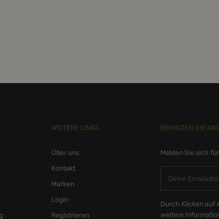
WEITERE LINKS
ERHALTEN SIE AN
Über uns
Melden Sie sich fü
Kontakt
Marken
Login
Durch Klicken auf 
weitere Informati
g
Registrieren