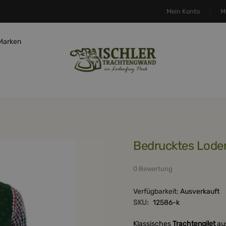
Mein Konto
M
Marken
bedrucktes Loden
0 Bewertung
Verfügbarkeit:
Ausverkauft
SKU:
12586-k
Klassisches
Trachtengilet
aus