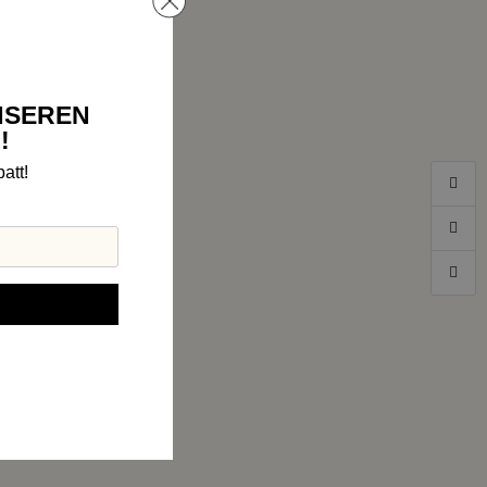
NSEREN
!
att!
rbindung zu