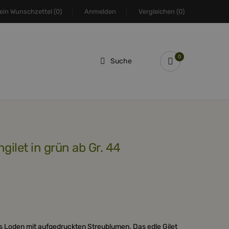
ein Wunschzettel
(0)
Anmelden
Vergleichen
(0)
0
Suche
gilet in grün ab Gr. 44
 Loden mit aufgedruckten Streublumen. Das edle Gilet