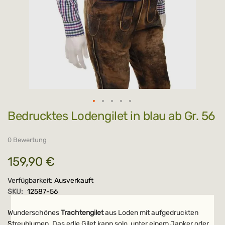
Zum
bedrucktes Lodengilet in blau ab Gr. 56
Anfang
der
Bildergalerie
springen
0 Bewertung
159,90 €
Verfügbarkeit:
Ausverkauft
SKU:
12587-56
Wunderschönes
Trachtengilet
aus Loden mit aufgedruckten
Streublumen. Das edle Gilet kann solo, unter einem Janker oder