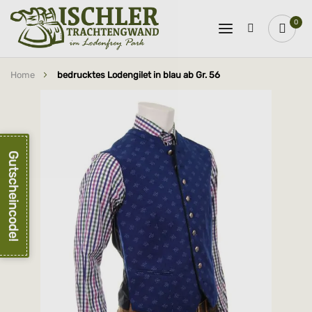
0
Home
bedrucktes Lodengilet in blau ab Gr. 56
Zum
Ende
der
Bildergalerie
springen
Gutscheincode!