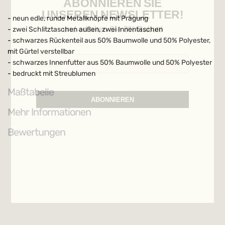
ABONNIEREN SIE
UNSEREN NEWSLETTER!
- neun edle, runde Metallknöpfe mit Prägung
- zwei Schlitztaschen außen, zwei Innentaschen
und erhalten Sie 3% Rabatt!
- schwarzes Rückenteil aus 50% Baumwolle und 50% Polyester,
mit Gürtel verstellbar
- schwarzes Innenfutter aus 50% Baumwolle und 50% Polyester
- bedruckt mit Streublumen
Maßtabelle
ABONNIEREN
Mehr Informationen
Bewertungen
Weitere Möglichkeiten, in Verbindung
zu bleiben: